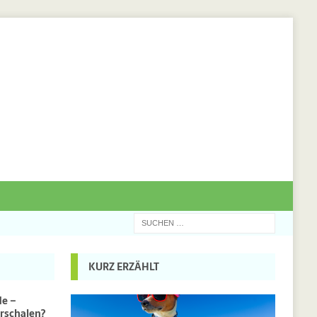
KURZ ERZÄHLT
de –
rschalen?