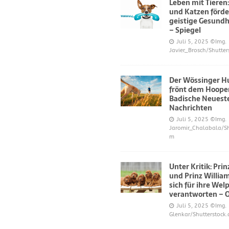
Leben mit Tieren
und Katzen förde
geistige Gesundh
– Spiegel
Juli 5, 2025
©Img.
Javier_Brosch/Shutter
Der Wössinger H
frönt dem Hoope
Badische Neuest
Nachrichten
Juli 5, 2025
©Img.
Jaromir_Chalabala/Sh
m
Unter Kritik: Pri
und Prinz Willi
sich für ihre Wel
verantworten – 
Juli 5, 2025
©Img.
Glenkar/Shutterstock