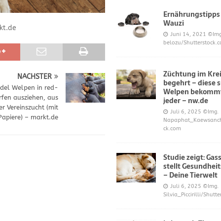
Ernährungstipps
Wauzi
kt.de
frönt dem Hoopers-Sport – Badische Neueste Nachrichten
SPORT
Juni 14, 2021
©Img
belozu/Shutterstock.
e und Prinz William müssen sich für ihre Welpen verantworten – OP-
Züchtung im Krei
NÄCHSTER
begehrt – diese 
 Knochen oder Eierschalen?
DIES UND DAS
udel Welpen in red-
Welpen bekommt
fen ausziehen, aus
jeder – nw.de
er Vereinszucht (mit
Juli 6, 2025
©Img.
Papiere) – markt.de
Napaphat_Kaewsancha
ck.com
Studie zeigt: Gas
stellt Gesundheit
– Deine Tierwelt
Juli 6, 2025
©Img.
Silvia_Piccirilli/Shutt