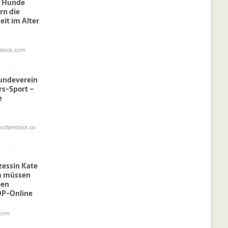
: Hunde
rn die
eit im Alter
stock.com
undeverein
rs-Sport –
e
utterstock.co
nzessin Kate
am müssen
pen
OP-Online
.com