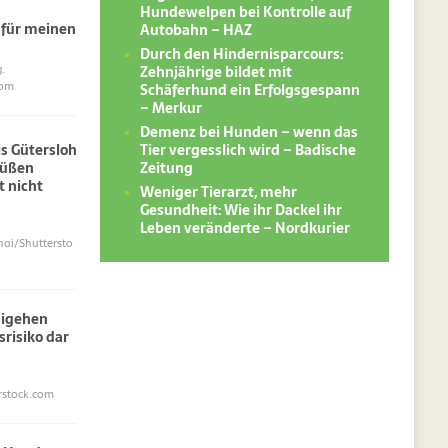
Hundewelpen bei Kontrolle auf
 für meinen
Autobahn – HAZ
Durch den Hindernisparcours:
Zehnjährige bildet mit
.
Schäferhund ein Erfolgsgespann
com
– Merkur
Demenz bei Hunden – wenn das
Tier vergesslich wird – Badische
s Gütersloh
Zeitung
süßen
 nicht
Weniger Tierarzt, mehr
Gesundheit: Wie ihr Dackel ihr
Leben veränderte – Nordkurier
i/Shuttersto
sigehen
srisiko dar
erstock.com