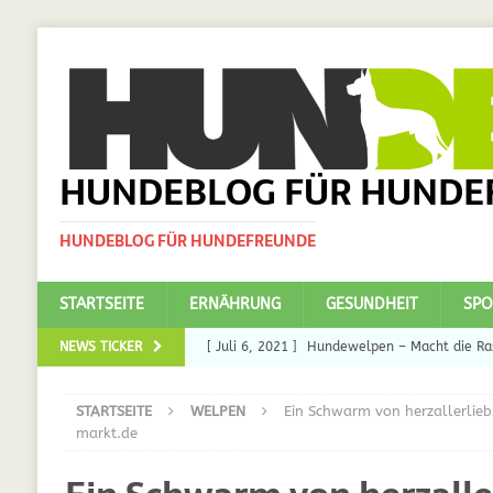
HUNDEBLOG FÜR HUNDE
HUNDEBLOG FÜR HUNDEFREUNDE
STARTSEITE
ERNÄHRUNG
GESUNDHEIT
SPO
NEWS TICKER
[ Juli 6, 2021 ]
Hundewelpen – Macht die Ras
DAS
STARTSEITE
WELPEN
Ein Schwarm von herzallerlie
[ Juli 5, 2021 ]
Ulmenride für Hunde – der H
markt.de
[ März 30, 2021 ]
Nahrungsergänzungen für