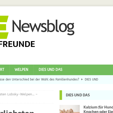
FREUNDE
RT
WELPEN
DIES UND DAS
se den Unterschied bei der Wahl des Familienhundes?
DIES UND
bsten Labsky-Welpen… –
DIES UND DAS
eilsbringer?
DIES UND DAS
 Hunde
DIES UND DAS
Kalzium für Hun
Knochen oder Eie