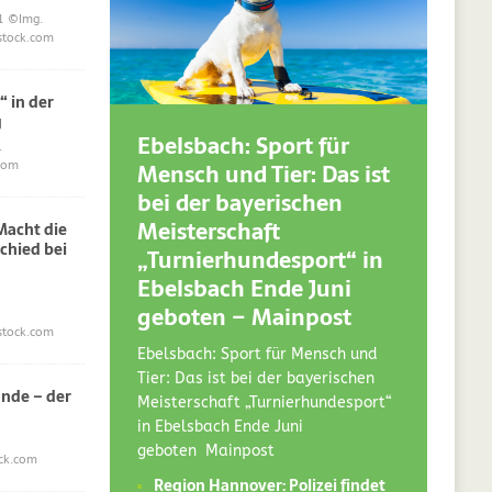
1
©Img.
stock.com
“ in der
g
Ebelsbach: Sport für
.
Mensch und Tier: Das ist
com
bei der bayerischen
Meisterschaft
acht die
chied bei
„Turnierhundesport“ in
Ebelsbach Ende Juni
geboten – Mainpost
stock.com
Ebelsbach: Sport für Mensch und
Tier: Das ist bei der bayerischen
nde – der
Meisterschaft „Turnierhundesport“
in Ebelsbach Ende Juni
geboten Mainpost
ck.com
Region Hannover: Polizei findet