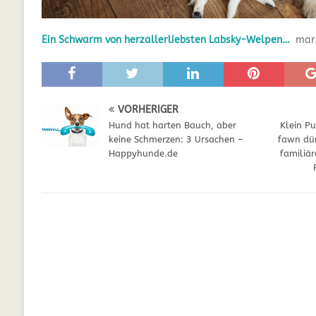
GESUNDHEIT
Ein Schwarm von herzallerliebsten Labsky-Welpen…
mar
[ Juli 5, 2025 ]
Der Wössinger Hundeverein 
[ Juli 5, 2025 ]
Unter Kritik: Prinzessin Kat
Online
WELPEN
VORHERIGER
[ September 29, 2021 ]
Kalzium für Hunde –
Hund hat harten Bauch, aber
Klein P
keine Schmerzen: 3 Ursachen –
fawn dür
Happyhunde.de
familiär