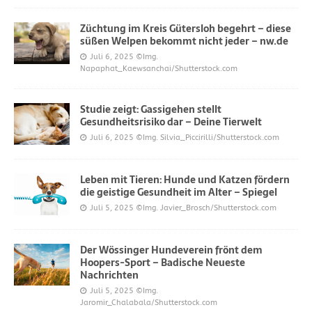
Züchtung im Kreis Gütersloh begehrt – diese
süßen Welpen bekommt nicht jeder – nw.de
Juli 6, 2025
©Img.
Napaphat_Kaewsanchai/Shutterstock.com
Studie zeigt: Gassigehen stellt
Gesundheitsrisiko dar – Deine Tierwelt
Juli 6, 2025
©Img. Silvia_Piccirilli/Shutterstock.com
Leben mit Tieren: Hunde und Katzen fördern
die geistige Gesundheit im Alter – Spiegel
Juli 5, 2025
©Img. Javier_Brosch/Shutterstock.com
Der Wössinger Hundeverein frönt dem
Hoopers-Sport – Badische Neueste
Nachrichten
Juli 5, 2025
©Img.
Jaromir_Chalabala/Shutterstock.com