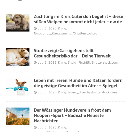
Züchtung im Kreis Gütersloh begehrt – diese
süßen Welpen bekommt nicht jeder – nw.de
Juli 6, 2025
©Img.
Napaphat_Kaewsanchai/Shutterstock.com
Studie zeigt: Gassigehen stellt
Gesundheitsrisiko dar – Deine Tierwelt
Juli 6, 2025
©Img. Silvia_Piccirilli/Shutterstock.com
Leben mit Tieren: Hunde und Katzen fördern
die geistige Gesundheit im Alter – Spiegel
Juli 5, 2025
©Img. Javier_Brosch/Shutterstock.com
Der Wössinger Hundeverein frönt dem
Hoopers-Sport – Badische Neueste
Nachrichten
Juli 5, 2025
©Img.