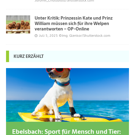
Jaromir_Chalabala/Shutterstock.com
Unter Kritik: Prinzessin Kate und Prinz
William müssen sich für ihre Welpen
verantworten – OP-Online
Juli 5, 2025
©Img. Glenkar/Shutterstock.com
KURZ ERZÄHLT
Ebelsbach: Sport für Mensch und Tier: