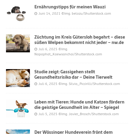
Ernährungstipps für meinen Wauzi
Juni 14, 2021
©Img. belozu/Shutterstock.com
Züchtung im Kreis Gütersloh begehrt – diese
süßen Welpen bekommt nicht jeder – nw.de
Juli 6, 2025
©Img.
Napaphat_Kaewsanchai/Shutterstock.com
Studie zeigt: Gassigehen stellt
Gesundheitsrisiko dar – Deine Tierwelt
Juli 6, 2025
©Img. Silvia_Piccirilli/Shutterstock.com
Leben mit Tieren: Hunde und Katzen fördern
die geistige Gesundheit im Alter – Spiegel
Juli 5, 2025
©Img. Javier_Brosch/Shutterstock.com
Der Wössinger Hundeverein frönt dem