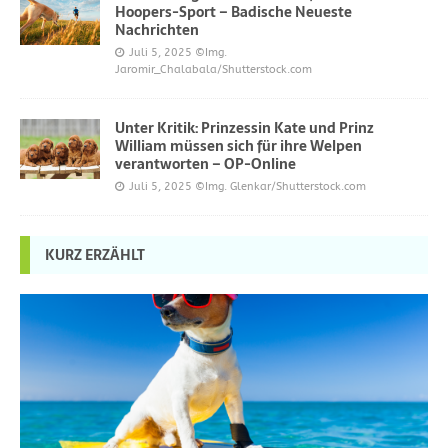
Hoopers-Sport – Badische Neueste
Nachrichten
Juli 5, 2025
©Img.
Jaromir_Chalabala/Shutterstock.com
Unter Kritik: Prinzessin Kate und Prinz
William müssen sich für ihre Welpen
verantworten – OP-Online
Juli 5, 2025
©Img. Glenkar/Shutterstock.com
KURZ ERZÄHLT