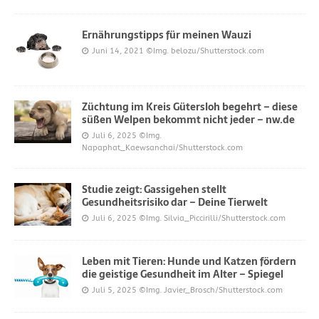
Ernährungstipps für meinen Wauzi
Juni 14, 2021
©Img. belozu/Shutterstock.com
Züchtung im Kreis Gütersloh begehrt – diese
süßen Welpen bekommt nicht jeder – nw.de
Juli 6, 2025
©Img.
Napaphat_Kaewsanchai/Shutterstock.com
Studie zeigt: Gassigehen stellt
Gesundheitsrisiko dar – Deine Tierwelt
Juli 6, 2025
©Img. Silvia_Piccirilli/Shutterstock.com
Leben mit Tieren: Hunde und Katzen fördern
die geistige Gesundheit im Alter – Spiegel
Juli 5, 2025
©Img. Javier_Brosch/Shutterstock.com