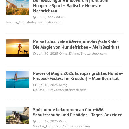
Der Wössinger Hundeverein frönt dem
Hoopers-Sport – Badische Neueste
Nachrichten
Juli 5, 2025
©Img.
Jaromir_Chalabala/Shutterstock.com
Keine Leine, keine Worte, nur das freie Spiel:
Die Magie von Hundefrisbee – MeinBezirk.at
Juni 30, 2025
©Img. Dirima/Shutterstock.com
Power of Magic 2025: Europas größtes Hunde-
Frisbee-Festival in Krusdorf – MeinBezirk.at
Juni 30, 2025
©Img.
Melissa_Burovac/Shutterstock.com
Spürhunde bekommen an Club-WM
Schutzschuhe und Eisbäder – Tages-Anzeiger
Juni 27, 2025
©Img.
Sandra_Fotodesign/Shutterstock.com