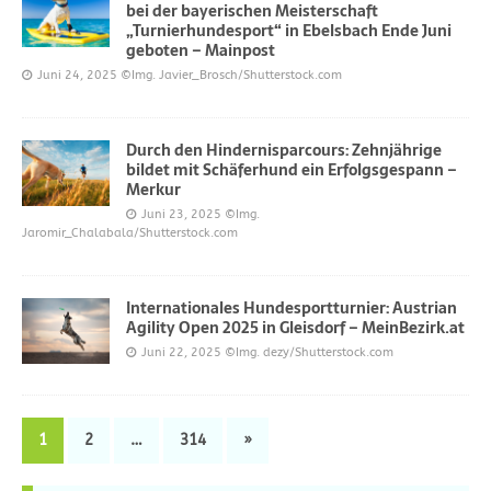
bei der bayerischen Meisterschaft
„Turnierhundesport“ in Ebelsbach Ende Juni
geboten – Mainpost
Juni 24, 2025
©Img. Javier_Brosch/Shutterstock.com
Durch den Hindernisparcours: Zehnjährige
bildet mit Schäferhund ein Erfolgsgespann –
Merkur
Juni 23, 2025
©Img.
Jaromir_Chalabala/Shutterstock.com
Internationales Hundesportturnier: Austrian
Agility Open 2025 in Gleisdorf – MeinBezirk.at
Juni 22, 2025
©Img. dezy/Shutterstock.com
1
2
…
314
»