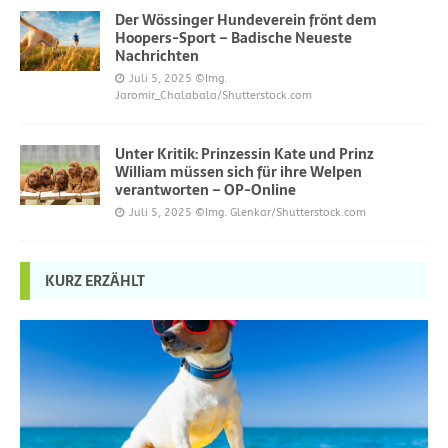
Der Wössinger Hundeverein frönt dem
Hoopers-Sport – Badische Neueste
Nachrichten
Juli 5, 2025
©Img.
Jaromir_Chalabala/Shutterstock.com
Unter Kritik: Prinzessin Kate und Prinz
William müssen sich für ihre Welpen
verantworten – OP-Online
Juli 5, 2025
©Img. Glenkar/Shutterstock.com
KURZ ERZÄHLT