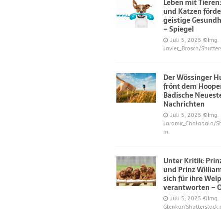
Leben mit Tieren
und Katzen förde
geistige Gesundh
– Spiegel
Juli 5, 2025
©Img.
Javier_Brosch/Shutter
Der Wössinger H
frönt dem Hoope
Badische Neuest
Nachrichten
Juli 5, 2025
©Img.
Jaromir_Chalabala/Sh
m
Unter Kritik: Pri
und Prinz Willi
sich für ihre Wel
verantworten – 
Juli 5, 2025
©Img.
Glenkar/Shutterstock