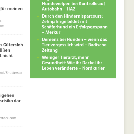
Hundewelpen bei Kontrolle auf
 für meinen
Autobahn – HAZ
Durch den Hindernisparcours:
Zehnjährige bildet mit
.
Schäferhund ein Erfolgsgespann
com
– Merkur
Demenz bei Hunden – wenn das
Tier vergesslich wird – Badische
s Gütersloh
Zeitung
süßen
 nicht
Weniger Tierarzt, mehr
Gesundheit: Wie ihr Dackel ihr
Leben veränderte – Nordkurier
i/Shuttersto
sigehen
srisiko dar
erstock.com