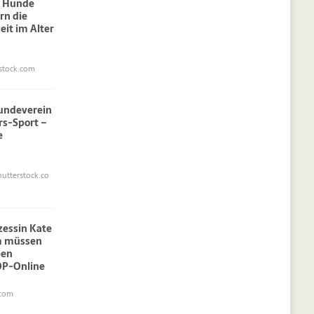
: Hunde
rn die
eit im Alter
stock.com
undeverein
rs-Sport –
e
utterstock.co
nzessin Kate
am müssen
pen
OP-Online
.com