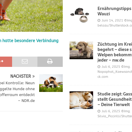
Ernährungstipps
Wauzi
frönt dem Hoopers-Sport – Badische Neueste Nachrichten
SPORT
Juni 14, 2021
©Img
belozu/Shutterstock.
e und Prinz William müssen sich für ihre Welpen verantworten – OP-
n hatte besondere Verbindung
Züchtung im Krei
begehrt – diese 
 Knochen oder Eierschalen?
DIES UND DAS
Welpen bekommt
jeder – nw.de
Juli 6, 2025
©Img.
Napaphat_Kaewsancha
NÄCHSTER
ck.com
bei Kontrolle: Neun
ggelte Hunde ohne
Studie zeigt: Gas
offerraum entdeckt
stellt Gesundheit
– NDR.de
– Deine Tierwelt
Juli 6, 2025
©Img.
Silvia_Piccirilli/Shutt