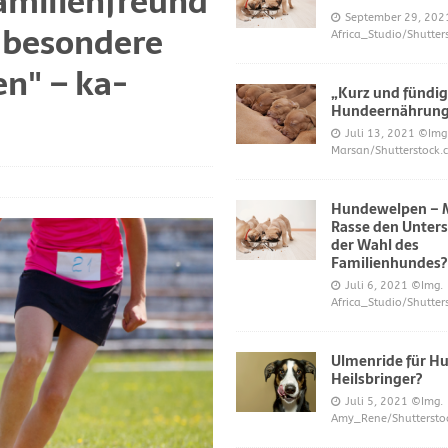
amilienfreund
S UND DAS
September 29, 202
e besondere
Africa_Studio/Shutter
r neue Trend?
DIES UND DAS
n" – ka-
mer über Welpenfütterung bei Hunden gefragt haben
DIES UND DAS
„Kurz und fündig
 für Hunde
DIES UND DAS
Hundeernährun
Juli 13, 2021
©Img
ES UND DAS
Marsan/Shutterstock.
nde
DIES UND DAS
Hundewelpen – M
 Katzen bei napfcheck-shop.de
DIES UND DAS
Rasse den Unters
Welpen und Junghunde auf napfcheck-shop.de
DIES UND DAS
der Wahl des
Familienhundes?
Hund und Katze bei napfcheck-shop.de
DIES UND DAS
Juli 6, 2021
©Img.
Africa_Studio/Shutter
r englischsprachigen Besucher on dogblogger.net
DIES UND DAS
 begehrt – diese süßen Welpen bekommt nicht jeder – nw.de
Ulmenride für Hu
Heilsbringer?
Juli 5, 2021
©Img.
lt Gesundheitsrisiko dar – Deine Tierwelt
GESUNDHEIT
Amy_Rene/Shuttersto
Katzen fördern die geistige Gesundheit im Alter – Spiegel