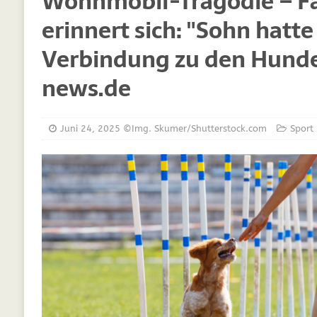
Wohnmobil-Tragödie – F
[ März 30, 2021 ]
Vitamine für Hunde
DIE
erinnert sich: "Sohn hatt
[ März 19, 2021 ]
Probiotika für Hunde – De
Verbindung zu den Hunde
[ Oktober 15, 2020 ]
Was Sie sich schon im
[ September 19, 2019 ]
Ernährungsberatung
news.de
[ Februar 18, 2019 ]
MCT Öl für Hunde
DI
[ Februar 11, 2019 ]
Futterzellulose für Hu
Juni 24, 2025
©Img. Skumer/Shutterstock.com
Sport
[ Oktober 22, 2018 ]
Neue Mineralfutter für
[ Oktober 17, 2018 ]
Wachstumskurven für 
[ Oktober 10, 2018 ]
Neue Ergänzungen für 
[ Juli 25, 2018 ]
Hunde Nachrichten für unse
[ Juli 6, 2025 ]
Züchtung im Kreis Gütersloh
WELPEN
[ Juli 6, 2025 ]
Studie zeigt: Gassigehen stel
[ Juli 5, 2025 ]
Leben mit Tieren: Hunde und 