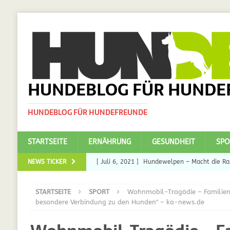
HUNDEBLOG FÜR HUNDE
HUNDEBLOG FÜR HUNDEFREUNDE
STARTSEITE
ERNÄHRUNG
GESUNDHEIT
SPO
NEWS TICKER
[ Juli 6, 2021 ]
Hundewelpen – Macht die Ras
DAS
STARTSEITE
SPORT
Wohnmobil-Tragödie – Familienf
[ Juli 5, 2021 ]
Ulmenride für Hunde – der H
besondere Verbindung zu den Hunden" – ka-news.de
[ März 30, 2021 ]
Nahrungsergänzungen für