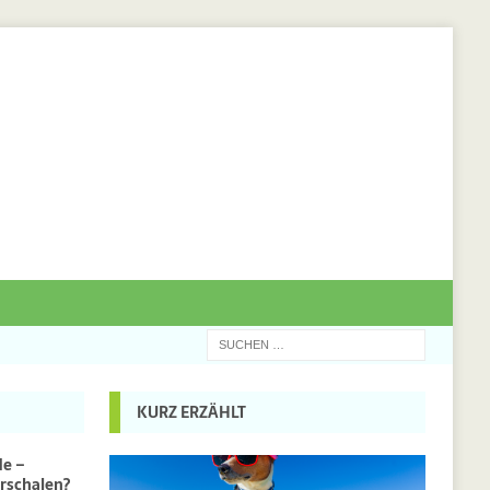
KURZ ERZÄHLT
de –
rschalen?