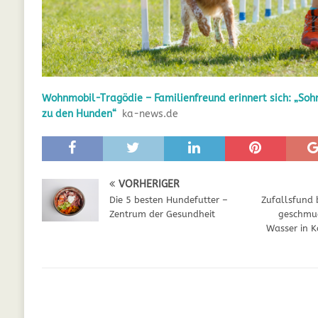
GESUNDHEIT
[ Juli 5, 2025 ]
Der Wössinger Hundeverein 
[ Juli 5, 2025 ]
Unter Kritik: Prinzessin Kat
Online
WELPEN
Wohnmobil-Tragödie – Familienfreund erinnert sich: „Soh
zu den Hunden“
ka-news.de
[ September 29, 2021 ]
Kalzium für Hunde –
VORHERIGER
Die 5 besten Hundefutter –
Zufallsfund 
Zentrum der Gesundheit
geschmu
Wasser in K