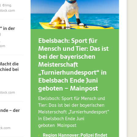
1
©Img.
stock.com
“ in der
g
Ebelsbach: Sport für
.
Mensch und Tier: Das ist
com
bei der bayerischen
Meisterschaft
acht die
chied bei
„Turnierhundesport“ in
Ebelsbach Ende Juni
geboten – Mainpost
stock.com
Ebelsbach: Sport für Mensch und
Tier: Das ist bei der bayerischen
nde – der
Meisterschaft „Turnierhundesport“
in Ebelsbach Ende Juni
geboten Mainpost
ck.com
Region Hannover: Polizei findet