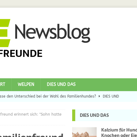
FREUNDE
RT
WELPEN
DIES UND DAS
se den Unterschied bei der Wahl des Familienhundes?
DIES UND
reund erinnert sich: "Sohn hatte
DIES UND DAS
eilsbringer?
DIES UND DAS
 Hunde
DIES UND DAS
Kalzium für Hun
Knochen oder Eie