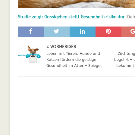
GESUNDHEIT
Studie zeigt: Gassigehen stellt Gesundheitsrisiko dar
Dei
[ Juli 5, 2025 ]
Der Wössinger Hundeverein 
[ Juli 5, 2025 ]
Unter Kritik: Prinzessin Kat
Online
WELPEN
VORHERIGER
[ September 29, 2021 ]
Kalzium für Hunde –
Leben mit Tieren: Hunde und
Züchtung
Katzen fördern die geistige
begehrt – 
Gesundheit im Alter – Spiegel
bekommt n