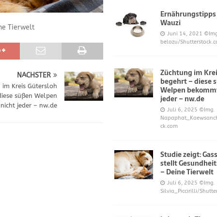
Ernährungstipps
Wauzi
ne Tierwelt
frönt dem Hoopers-Sport – Badische Neueste Nachrichten
SPORT
Juni 14, 2021
©Img
belozu/Shutterstock.
e und Prinz William müssen sich für ihre Welpen verantworten – OP-
Züchtung im Krei
NÄCHSTER
begehrt – diese 
 Knochen oder Eierschalen?
DIES UND DAS
 im Kreis Gütersloh
Welpen bekommt
diese süßen Welpen
jeder – nw.de
icht jeder – nw.de
Juli 6, 2025
©Img.
Napaphat_Kaewsancha
ck.com
Studie zeigt: Gas
stellt Gesundheit
– Deine Tierwelt
Juli 6, 2025
©Img.
Silvia_Piccirilli/Shutt