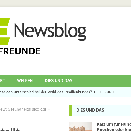
FREUNDE
RT
WELPEN
DIES UND DAS
se den Unterschied bei der Wahl des Familienhundes?
DIES UND
tellt Gesundheitsrisiko dar –
DIES UND DAS
eilsbringer?
DIES UND DAS
 Hunde
DIES UND DAS
Kalzium für Hun
Knochen oder Eie