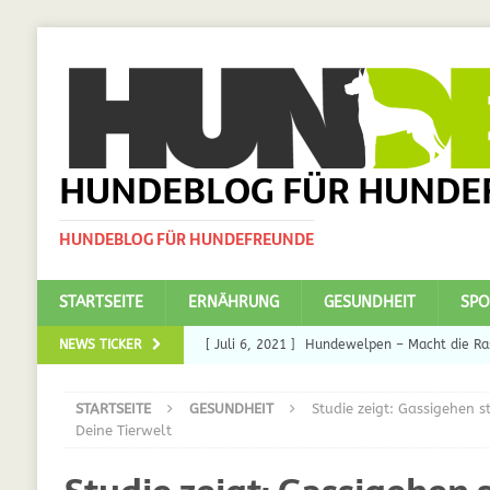
HUNDEBLOG FÜR HUNDE
HUNDEBLOG FÜR HUNDEFREUNDE
STARTSEITE
ERNÄHRUNG
GESUNDHEIT
SPO
NEWS TICKER
[ Juli 6, 2021 ]
Hundewelpen – Macht die Ras
DAS
STARTSEITE
GESUNDHEIT
Studie zeigt: Gassigehen s
[ Juli 5, 2021 ]
Ulmenride für Hunde – der H
Deine Tierwelt
[ März 30, 2021 ]
Nahrungsergänzungen für