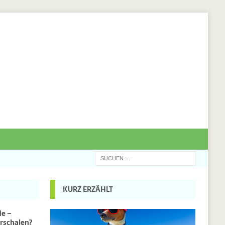
KURZ ERZÄHLT
de –
rschalen?