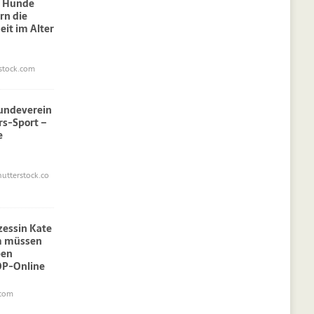
: Hunde
rn die
eit im Alter
stock.com
undeverein
rs-Sport –
e
utterstock.co
nzessin Kate
am müssen
pen
OP-Online
.com