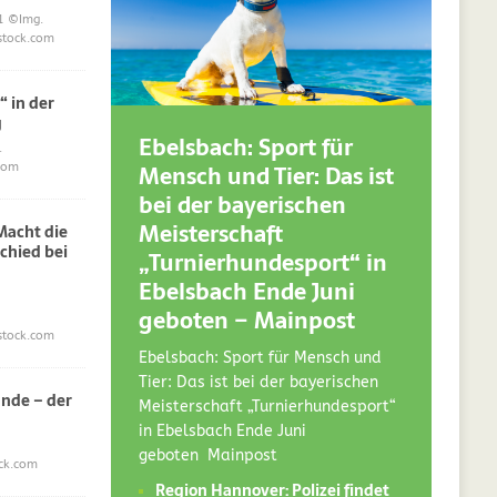
1
©Img.
stock.com
“ in der
g
Ebelsbach: Sport für
.
Mensch und Tier: Das ist
com
bei der bayerischen
Meisterschaft
acht die
chied bei
„Turnierhundesport“ in
Ebelsbach Ende Juni
geboten – Mainpost
stock.com
Ebelsbach: Sport für Mensch und
Tier: Das ist bei der bayerischen
nde – der
Meisterschaft „Turnierhundesport“
in Ebelsbach Ende Juni
geboten Mainpost
ck.com
Region Hannover: Polizei findet