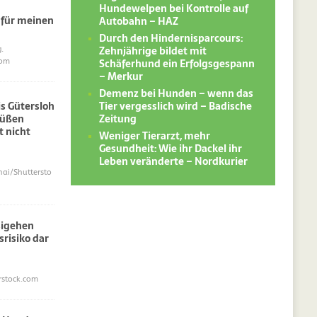
Hundewelpen bei Kontrolle auf
 für meinen
Autobahn – HAZ
Durch den Hindernisparcours:
Zehnjährige bildet mit
.
Schäferhund ein Erfolgsgespann
com
– Merkur
Demenz bei Hunden – wenn das
Tier vergesslich wird – Badische
s Gütersloh
Zeitung
süßen
 nicht
Weniger Tierarzt, mehr
Gesundheit: Wie ihr Dackel ihr
Leben veränderte – Nordkurier
i/Shuttersto
sigehen
srisiko dar
erstock.com