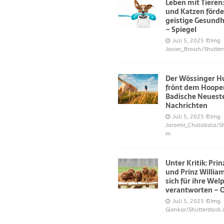
Leben mit Tieren
und Katzen förde
geistige Gesundh
– Spiegel
Juli 5, 2025
©Img.
Javier_Brosch/Shutter
Der Wössinger H
frönt dem Hoope
Badische Neuest
Nachrichten
Juli 5, 2025
©Img.
Jaromir_Chalabala/Sh
m
Unter Kritik: Pri
und Prinz Willi
sich für ihre Wel
verantworten – 
Juli 5, 2025
©Img.
Glenkar/Shutterstock