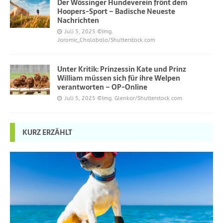
Der Wössinger Hundeverein frönt dem
Hoopers-Sport – Badische Neueste
Nachrichten
Juli 5, 2025
©Img.
Jaromir_Chalabala/Shutterstock.com
Unter Kritik: Prinzessin Kate und Prinz
William müssen sich für ihre Welpen
verantworten – OP-Online
Juli 5, 2025
©Img. Glenkar/Shutterstock.com
KURZ ERZÄHLT