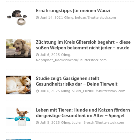
Ernährungstipps für meinen Wauzi
Juni 14, 2021
©Img. belozu/Shutterstock.com
Züchtung im Kreis Gütersloh begehrt – diese
süßen Welpen bekommt nicht jeder – nw.de
Juli 6, 2025
©Img.
Napaphat_Kaewsanchai/Shutterstock.com
Studie zeigt: Gassigehen stellt
Gesundheitsrisiko dar – Deine Tierwelt
Juli 6, 2025
©Img. Silvia_Piccirilli/Shutterstock.com
Leben mit Tieren: Hunde und Katzen fördern
die geistige Gesundheit im Alter – Spiegel
Juli 5, 2025
©Img. Javier_Brosch/Shutterstock.com