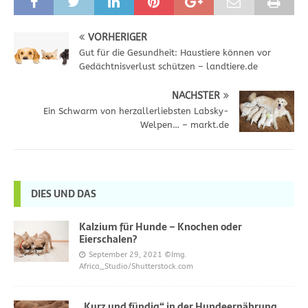
VORHERIGER
Gut für die Gesundheit: Haustiere können vor
Gedächtnisverlust schützen – landtiere.de
NÄCHSTER
Ein Schwarm von herzallerliebsten Labsky-
Welpen… – markt.de
DIES UND DAS
Kalzium für Hunde – Knochen oder
Eierschalen?
September 29, 2021
©Img.
Africa_Studio/Shutterstock.com
„Kurz und fündig“ in der Hundeernährung