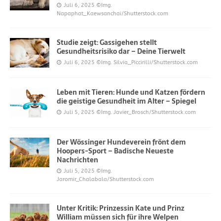
Juli 6, 2025
©Img.
Napaphat_Kaewsanchai/Shutterstock.com
Studie zeigt: Gassigehen stellt
Gesundheitsrisiko dar – Deine Tierwelt
Juli 6, 2025
©Img. Silvia_Piccirilli/Shutterstock.com
Leben mit Tieren: Hunde und Katzen fördern
die geistige Gesundheit im Alter – Spiegel
Juli 5, 2025
©Img. Javier_Brosch/Shutterstock.com
Der Wössinger Hundeverein frönt dem
Hoopers-Sport – Badische Neueste
Nachrichten
Juli 5, 2025
©Img.
Jaromir_Chalabala/Shutterstock.com
Unter Kritik: Prinzessin Kate und Prinz
William müssen sich für ihre Welpen