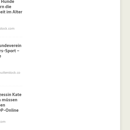
: Hunde
rn die
eit im Alter
stock.com
undeverein
rs-Sport –
e
utterstock.co
nzessin Kate
am müssen
pen
OP-Online
.com