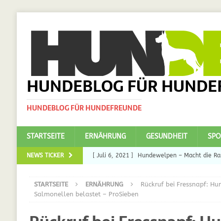
HUNDEBLOG FÜR HUNDE
HUNDEBLOG FÜR HUNDEFREUNDE
STARTSEITE
ERNÄHRUNG
GESUNDHEIT
SPO
NEWS TICKER
[ Juli 6, 2021 ]
Hundewelpen – Macht die Ras
DAS
STARTSEITE
ERNÄHRUNG
Rückruf bei Fressnapf: Hu
[ Juli 5, 2021 ]
Ulmenride für Hunde – der H
Salmonellen belastet – ProSieben
[ März 30, 2021 ]
Nahrungsergänzungen für