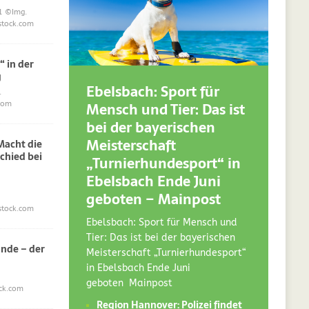
1
©Img.
stock.com
“ in der
g
Ebelsbach: Sport für
.
Mensch und Tier: Das ist
com
bei der bayerischen
Meisterschaft
acht die
chied bei
„Turnierhundesport“ in
Ebelsbach Ende Juni
geboten – Mainpost
stock.com
Ebelsbach: Sport für Mensch und
Tier: Das ist bei der bayerischen
nde – der
Meisterschaft „Turnierhundesport“
in Ebelsbach Ende Juni
geboten Mainpost
ck.com
Region Hannover: Polizei findet