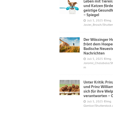
Leben mit Tieren
und Katzen förde
geistige Gesundh
– Spiegel
Juli 5, 2025
©Img.
Javier_Brosch/Shutter
Der Wössinger H
frönt dem Hoope
Badische Neuest
Nachrichten
Juli 5, 2025
©Img.
Jaromir_Chalabala/Sh
m
Unter Kritik: Pri
und Prinz Willi
sich für ihre Wel
verantworten – 
Juli 5, 2025
©Img.
Glenkar/Shutterstock