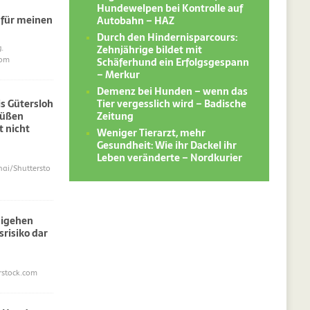
Hundewelpen bei Kontrolle auf
 für meinen
Autobahn – HAZ
Durch den Hindernisparcours:
Zehnjährige bildet mit
.
Schäferhund ein Erfolgsgespann
com
– Merkur
Demenz bei Hunden – wenn das
Tier vergesslich wird – Badische
s Gütersloh
Zeitung
süßen
 nicht
Weniger Tierarzt, mehr
Gesundheit: Wie ihr Dackel ihr
Leben veränderte – Nordkurier
i/Shuttersto
sigehen
srisiko dar
erstock.com