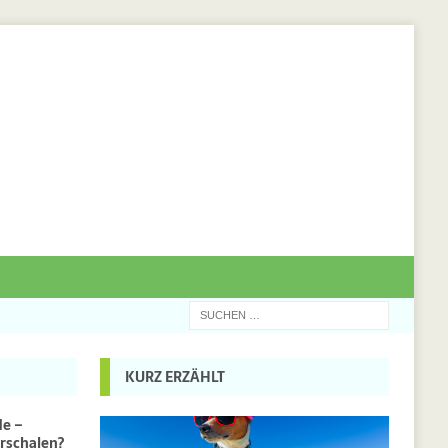
KURZ ERZÄHLT
de –
rschalen?