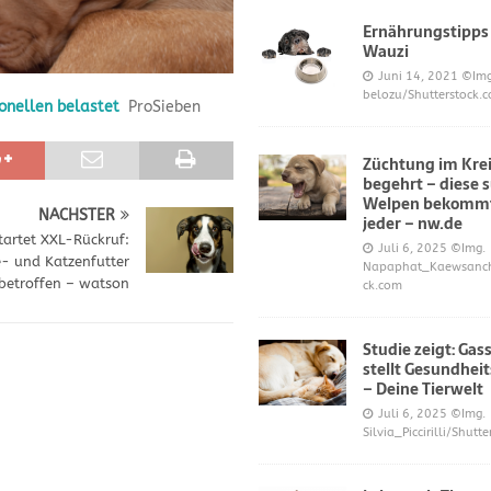
Ernährungstipps
Wauzi
frönt dem Hoopers-Sport – Badische Neueste Nachrichten
SPORT
Juni 14, 2021
©Img
belozu/Shutterstock.
onellen belastet
ProSieben
e und Prinz William müssen sich für ihre Welpen verantworten – OP-
Züchtung im Krei
begehrt – diese 
 Knochen oder Eierschalen?
DIES UND DAS
Welpen bekommt
NÄCHSTER
jeder – nw.de
tartet XXL-Rückruf:
Juli 6, 2025
©Img.
- und Katzenfutter
Napaphat_Kaewsancha
betroffen – watson
ck.com
Studie zeigt: Gas
stellt Gesundheit
– Deine Tierwelt
Juli 6, 2025
©Img.
Silvia_Piccirilli/Shutt