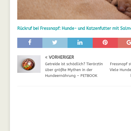
GESUNDHEIT
[ Juli 5, 2025 ]
Der Wössinger Hundeverein 
Rückruf bei Fressnapf: Hunde- und Katzenfutter mit Salm
[ Juli 5, 2025 ]
Unter Kritik: Prinzessin Kat
Online
WELPEN
[ September 29, 2021 ]
Kalzium für Hunde –
VORHERIGER
Getreide ist schädlich? Tierärztin
Fressnapf s
über größte Mythen in der
Viele Hunde
Hundeernährung – PETBOOK