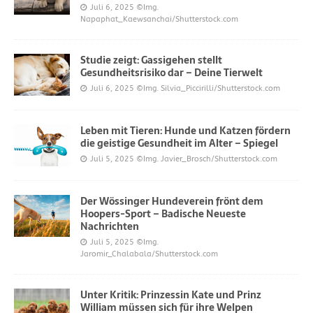
Juli 6, 2025
©Img.
Napaphat_Kaewsanchai/Shutterstock.com
Studie zeigt: Gassigehen stellt
Gesundheitsrisiko dar – Deine Tierwelt
Juli 6, 2025
©Img. Silvia_Piccirilli/Shutterstock.com
Leben mit Tieren: Hunde und Katzen fördern
die geistige Gesundheit im Alter – Spiegel
Juli 5, 2025
©Img. Javier_Brosch/Shutterstock.com
Der Wössinger Hundeverein frönt dem
Hoopers-Sport – Badische Neueste
Nachrichten
Juli 5, 2025
©Img.
Jaromir_Chalabala/Shutterstock.com
Unter Kritik: Prinzessin Kate und Prinz
William müssen sich für ihre Welpen