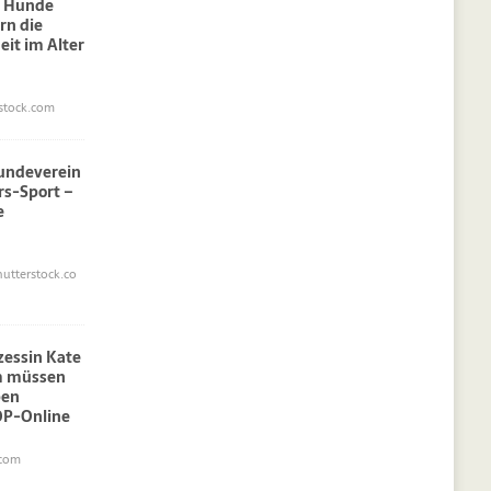
: Hunde
rn die
eit im Alter
stock.com
undeverein
rs-Sport –
e
utterstock.co
nzessin Kate
am müssen
pen
OP-Online
.com