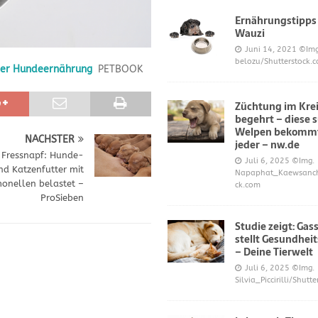
Ernährungstipps
Wauzi
frönt dem Hoopers-Sport – Badische Neueste Nachrichten
SPORT
Juni 14, 2021
©Img
belozu/Shutterstock.
 der Hundeernährung
PETBOOK
e und Prinz William müssen sich für ihre Welpen verantworten – OP-
Züchtung im Krei
begehrt – diese 
 Knochen oder Eierschalen?
DIES UND DAS
Welpen bekommt
NÄCHSTER
jeder – nw.de
i Fressnapf: Hunde-
Juli 6, 2025
©Img.
nd Katzenfutter mit
Napaphat_Kaewsancha
onellen belastet –
ck.com
ProSieben
Studie zeigt: Gas
stellt Gesundheit
– Deine Tierwelt
Juli 6, 2025
©Img.
Silvia_Piccirilli/Shutt