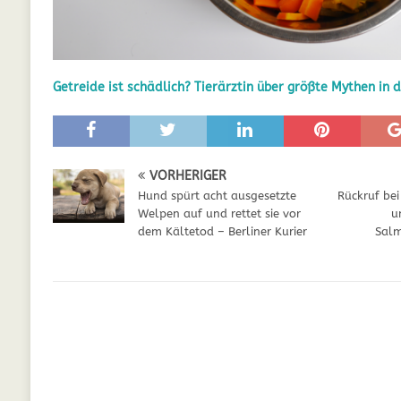
GESUNDHEIT
[ Juli 5, 2025 ]
Der Wössinger Hundeverein 
Getreide ist schädlich? Tierärztin über größte Mythen in
[ Juli 5, 2025 ]
Unter Kritik: Prinzessin Kat
Online
WELPEN
[ September 29, 2021 ]
Kalzium für Hunde –
VORHERIGER
Hund spürt acht ausgesetzte
Rückruf be
Welpen auf und rettet sie vor
u
dem Kältetod – Berliner Kurier
Salm