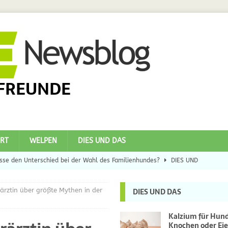
FREUNDE
RT
WELPEN
DIES UND DAS
se den Unterschied bei der Wahl des Familienhundes?
DIES UND
erärztin über größte Mythen in der
DIES UND DAS
eilsbringer?
DIES UND DAS
 Hunde
DIES UND DAS
Kalzium für Hun
Knochen oder Eie