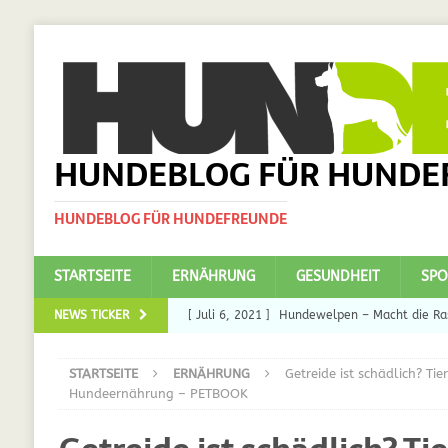
HUNDEBLOG FÜR HUNDE
HUNDEBLOG FÜR HUNDEFREUNDE
STARTSEITE
ERNÄHRUNG
GESUNDHEIT
SPO
NEWS TICKER
[ Juli 6, 2021 ]
Hundewelpen – Macht die Ras
DAS
STARTSEITE
ERNÄHRUNG
Getreide ist schädlich? Ti
[ Juli 5, 2021 ]
Ulmenride für Hunde – der H
Hundeernährung – PETBOOK
[ März 30, 2021 ]
Nahrungsergänzungen für