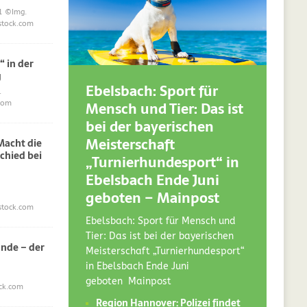
1
©Img.
stock.com
“ in der
g
Ebelsbach: Sport für
.
Mensch und Tier: Das ist
com
bei der bayerischen
Meisterschaft
acht die
chied bei
„Turnierhundesport“ in
Ebelsbach Ende Juni
geboten – Mainpost
stock.com
Ebelsbach: Sport für Mensch und
Tier: Das ist bei der bayerischen
nde – der
Meisterschaft „Turnierhundesport“
in Ebelsbach Ende Juni
geboten Mainpost
ck.com
Region Hannover: Polizei findet