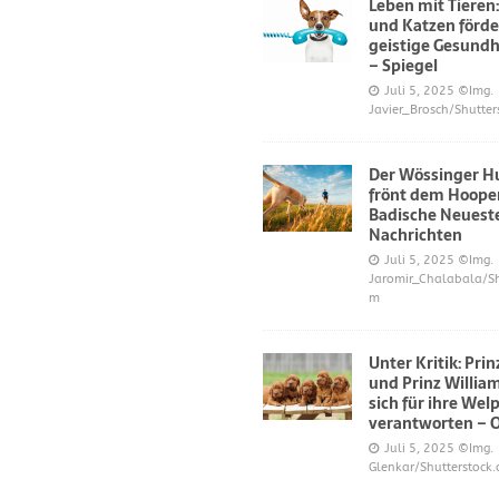
Leben mit Tieren
und Katzen förde
geistige Gesundh
– Spiegel
Juli 5, 2025
©Img.
Javier_Brosch/Shutter
Der Wössinger H
frönt dem Hoope
Badische Neuest
Nachrichten
Juli 5, 2025
©Img.
Jaromir_Chalabala/Sh
m
Unter Kritik: Pri
und Prinz Willi
sich für ihre Wel
verantworten – 
Juli 5, 2025
©Img.
Glenkar/Shutterstock