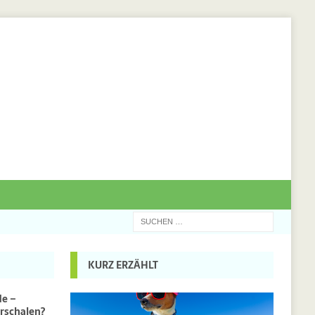
KURZ ERZÄHLT
de –
rschalen?