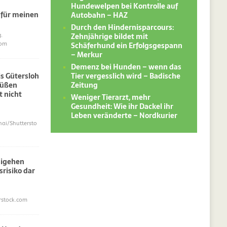
Hundewelpen bei Kontrolle auf
 für meinen
Autobahn – HAZ
Durch den Hindernisparcours:
Zehnjährige bildet mit
.
Schäferhund ein Erfolgsgespann
com
– Merkur
Demenz bei Hunden – wenn das
Tier vergesslich wird – Badische
s Gütersloh
Zeitung
süßen
 nicht
Weniger Tierarzt, mehr
Gesundheit: Wie ihr Dackel ihr
Leben veränderte – Nordkurier
i/Shuttersto
sigehen
srisiko dar
erstock.com