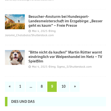
Besucher-Ansturm bei Hundesport-
Landesmeisterschaft im Erzgebirge: „Besser
geht es kaum“ – Freie Presse
Mai 4, 2025
©Img.
Jaromir_Chalabala/Shutterstock.com
"Bitte nicht da kaufen!" Martin Rütter warnt
eindringlich vor Welpenhandel im Netz – TV
Spielfilm
Mai 4, 2025
©Img. Sigma_S/Shutterstock.com
«
1
…
8
9
10
»
DIES UND DAS