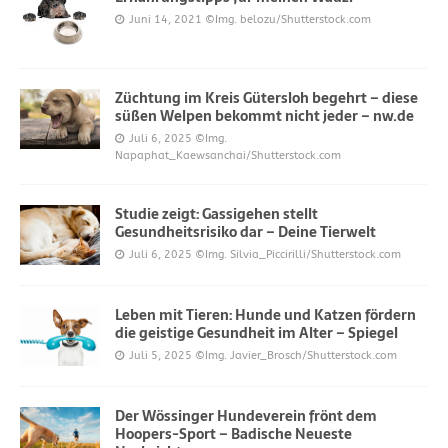
Juni 14, 2021
©Img. belozu/Shutterstock.com
Züchtung im Kreis Gütersloh begehrt – diese
süßen Welpen bekommt nicht jeder – nw.de
Juli 6, 2025
©Img.
Napaphat_Kaewsanchai/Shutterstock.com
Studie zeigt: Gassigehen stellt
Gesundheitsrisiko dar – Deine Tierwelt
Juli 6, 2025
©Img. Silvia_Piccirilli/Shutterstock.com
Leben mit Tieren: Hunde und Katzen fördern
die geistige Gesundheit im Alter – Spiegel
Juli 5, 2025
©Img. Javier_Brosch/Shutterstock.com
Der Wössinger Hundeverein frönt dem
Hoopers-Sport – Badische Neueste