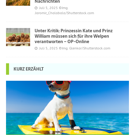
Nachrichten
Juli 5, 2025
©Img.
Jaromir_Chalabala/Shutterstock.com
Unter Kritik: Prinzessin Kate und Prinz
William müssen sich für ihre Welpen
verantworten – OP-Online
Juli 5, 2025
©Img. Glenkar/Shutterstock.com
KURZ ERZÄHLT