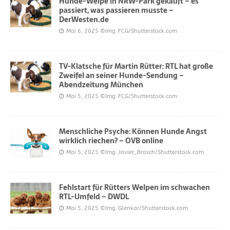
Hunde-Welpe in NRW-Park gekauft – es
passiert, was passieren musste –
DerWesten.de
Mai 6, 2025
©Img. FCG/Shutterstock.com
TV-Klatsche für Martin Rütter: RTL hat große
Zweifel an seiner Hunde-Sendung –
Abendzeitung München
Mai 5, 2025
©Img. FCG/Shutterstock.com
Menschliche Psyche: Können Hunde Angst
wirklich riechen? – OVB online
Mai 5, 2025
©Img. Javier_Brosch/Shutterstock.com
Fehlstart für Rütters Welpen im schwachen
RTL-Umfeld – DWDL
Mai 5, 2025
©Img. Glenkar/Shutterstock.com