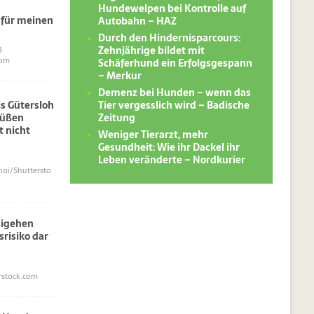
Hundewelpen bei Kontrolle auf
 für meinen
Autobahn – HAZ
Durch den Hindernisparcours:
Zehnjährige bildet mit
.
Schäferhund ein Erfolgsgespann
com
– Merkur
Demenz bei Hunden – wenn das
Tier vergesslich wird – Badische
s Gütersloh
Zeitung
süßen
 nicht
Weniger Tierarzt, mehr
Gesundheit: Wie ihr Dackel ihr
Leben veränderte – Nordkurier
i/Shuttersto
sigehen
srisiko dar
erstock.com