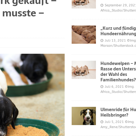
k gekauft –
S UND DAS
September 29, 202
n musste –
Africa_Studio/Shutter
r neue Trend?
DIES UND DAS
mer über Welpenfütterung bei Hunden gefragt haben
DIES UND DAS
„Kurz und fündig
 für Hunde
DIES UND DAS
Hundeernährun
Juli 13, 2021
©Img
ES UND DAS
Marsan/Shutterstock.
nde
DIES UND DAS
Hundewelpen – M
 Katzen bei napfcheck-shop.de
DIES UND DAS
Rasse den Unters
Welpen und Junghunde auf napfcheck-shop.de
DIES UND DAS
der Wahl des
Familienhundes?
Hund und Katze bei napfcheck-shop.de
DIES UND DAS
Juli 6, 2021
©Img.
Africa_Studio/Shutter
r englischsprachigen Besucher on dogblogger.net
DIES UND DAS
 begehrt – diese süßen Welpen bekommt nicht jeder – nw.de
Ulmenride für Hu
Heilsbringer?
Juli 5, 2021
©Img.
lt Gesundheitsrisiko dar – Deine Tierwelt
GESUNDHEIT
Amy_Rene/Shuttersto
Katzen fördern die geistige Gesundheit im Alter – Spiegel