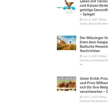
Leben mit Tieren
und Katzen förde
geistige Gesundh
– Spiegel
Juli 5, 2025
©Img.
Javier_Brosch/Shutter
Der Wössinger H
frönt dem Hoope
Badische Neuest
Nachrichten
Juli 5, 2025
©Img.
Jaromir_Chalabala/Sh
m
Unter Kritik: Pri
und Prinz Willi
sich für ihre Wel
verantworten – 
Juli 5, 2025
©Img.
Glenkar/Shutterstock