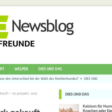
FREUNDE
RT
WELPEN
DIES UND DAS
se den Unterschied bei der Wahl des Familienhundes?
DIES UND
uft – es passiert, was
DIES UND DAS
eilsbringer?
DIES UND DAS
 Hunde
DIES UND DAS
Kalzium für Hun
Knochen oder Eie