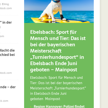
1
©Img.
stock.com
“ in der
g
Ebelsbach: Sport für
.
Mensch und Tier: Das ist
com
bei der bayerischen
Meisterschaft
acht die
chied bei
„Turnierhundesport“ in
Ebelsbach Ende Juni
geboten – Mainpost
stock.com
Ebelsbach: Sport für Mensch und
Tier: Das ist bei der bayerischen
nde – der
Meisterschaft „Turnierhundesport“
in Ebelsbach Ende Juni
geboten Mainpost
ck.com
Region Hannover: Polizei findet