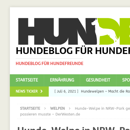
HUNDEBLOG FÜR HUNDE
HUNDEBLOG FÜR HUNDEFREUNDE
STARTSEITE
ERNÄHRUNG
GESUNDHEIT
SPO
NEWS TICKER
[ Juli 6, 2021 ]
Hundewelpen – Macht die Ras
DAS
STARTSEITE
WELPEN
Hunde-Welpe in NRW-Park geka
[ Juli 5, 2021 ]
Ulmenride für Hunde – der H
passieren musste – DerWesten.de
[ März 30, 2021 ]
Nahrungsergänzungen für