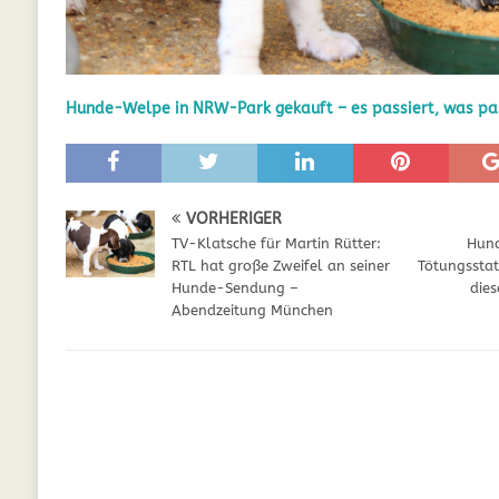
GESUNDHEIT
[ Juli 5, 2025 ]
Der Wössinger Hundeverein 
Hunde-Welpe in NRW-Park gekauft – es passiert, was pa
[ Juli 5, 2025 ]
Unter Kritik: Prinzessin Kat
Online
WELPEN
[ September 29, 2021 ]
Kalzium für Hunde –
VORHERIGER
TV-Klatsche für Martin Rütter:
Hund
RTL hat große Zweifel an seiner
Tötungsstat
Hunde-Sendung –
dies
Abendzeitung München