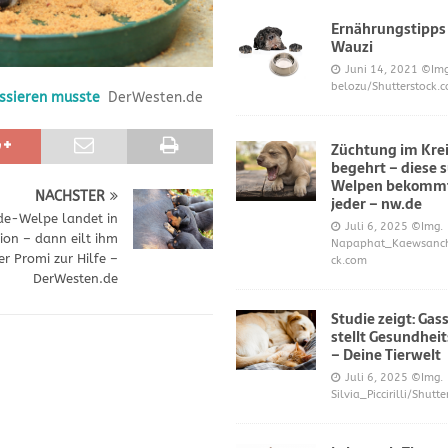
Ernährungstipps
Wauzi
frönt dem Hoopers-Sport – Badische Neueste Nachrichten
SPORT
Juni 14, 2021
©Img
belozu/Shutterstock.
ssieren musste
DerWesten.de
e und Prinz William müssen sich für ihre Welpen verantworten – OP-
Züchtung im Krei
begehrt – diese 
 Knochen oder Eierschalen?
DIES UND DAS
Welpen bekommt
NÄCHSTER
jeder – nw.de
e-Welpe landet in
Juli 6, 2025
©Img.
ion – dann eilt ihm
Napaphat_Kaewsancha
er Promi zur Hilfe –
ck.com
DerWesten.de
Studie zeigt: Gas
stellt Gesundheit
– Deine Tierwelt
Juli 6, 2025
©Img.
Silvia_Piccirilli/Shutt