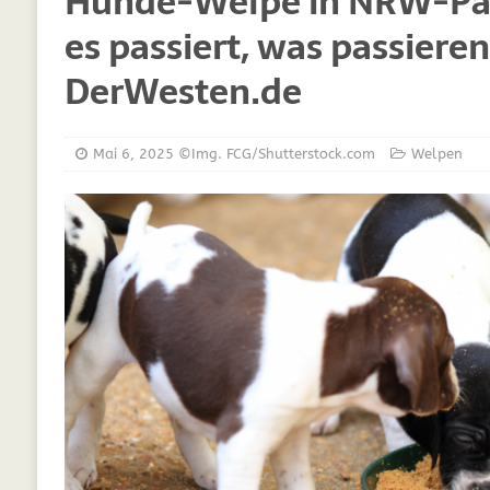
Hunde-Welpe in NRW-Par
[ März 30, 2021 ]
Vitamine für Hunde
DIE
es passiert, was passiere
[ März 19, 2021 ]
Probiotika für Hunde – De
DerWesten.de
[ Oktober 15, 2020 ]
Was Sie sich schon im
[ September 19, 2019 ]
Ernährungsberatung
[ Februar 18, 2019 ]
MCT Öl für Hunde
DI
Mai 6, 2025
©Img. FCG/Shutterstock.com
Welpen
[ Februar 11, 2019 ]
Futterzellulose für Hu
[ Oktober 22, 2018 ]
Neue Mineralfutter für
[ Oktober 17, 2018 ]
Wachstumskurven für 
[ Oktober 10, 2018 ]
Neue Ergänzungen für 
[ Juli 25, 2018 ]
Hunde Nachrichten für unse
[ Juli 6, 2025 ]
Züchtung im Kreis Gütersloh
WELPEN
[ Juli 6, 2025 ]
Studie zeigt: Gassigehen stel
[ Juli 5, 2025 ]
Leben mit Tieren: Hunde und 