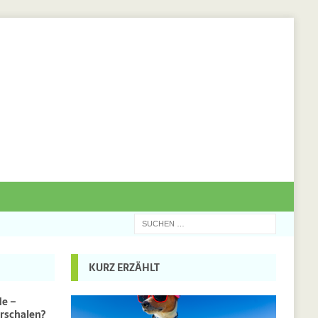
KURZ ERZÄHLT
de –
rschalen?