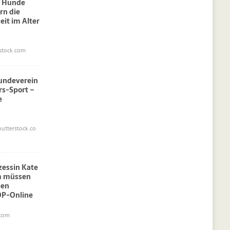
: Hunde
rn die
eit im Alter
stock.com
undeverein
rs-Sport –
e
utterstock.co
nzessin Kate
am müssen
pen
OP-Online
.com