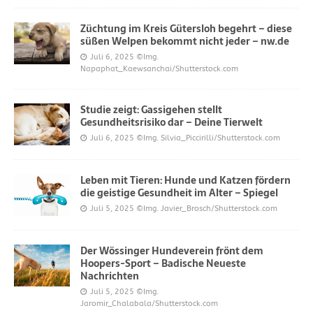
Züchtung im Kreis Gütersloh begehrt – diese
süßen Welpen bekommt nicht jeder – nw.de
Juli 6, 2025
©Img.
Napaphat_Kaewsanchai/Shutterstock.com
Studie zeigt: Gassigehen stellt
Gesundheitsrisiko dar – Deine Tierwelt
Juli 6, 2025
©Img. Silvia_Piccirilli/Shutterstock.com
Leben mit Tieren: Hunde und Katzen fördern
die geistige Gesundheit im Alter – Spiegel
Juli 5, 2025
©Img. Javier_Brosch/Shutterstock.com
Der Wössinger Hundeverein frönt dem
Hoopers-Sport – Badische Neueste
Nachrichten
Juli 5, 2025
©Img.
Jaromir_Chalabala/Shutterstock.com