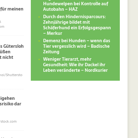
Hundewelpen bei Kontrolle auf
 für meinen
Autobahn – HAZ
Durch den Hindernisparcours:
Zehnjährige bildet mit
.
Schäferhund ein Erfolgsgespann
com
– Merkur
Demenz bei Hunden – wenn das
Tier vergesslich wird – Badische
s Gütersloh
Zeitung
süßen
 nicht
Weniger Tierarzt, mehr
Gesundheit: Wie ihr Dackel ihr
Leben veränderte – Nordkurier
i/Shuttersto
sigehen
srisiko dar
erstock.com