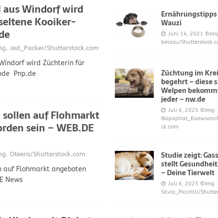
l aus Windorf wird
Ernährungstipps
 seltene Kooiker-
Wauzi
de
frönt dem Hoopers-Sport – Badische Neueste Nachrichten
SPORT
Juni 14, 2021
©Img
belozu/Shutterstock.
. Jed_Packer/Shutterstock.com
e und Prinz William müssen sich für ihre Welpen verantworten – OP-
Windorf wird Züchterin für
Züchtung im Krei
nde Pnp.de
begehrt – diese 
 Knochen oder Eierschalen?
DIES UND DAS
Welpen bekommt
jeder – nw.de
Juli 6, 2025
©Img.
sollen auf Flohmarkt
Napaphat_Kaewsancha
rden sein – WEB.DE
ck.com
Studie zeigt: Gas
. Oteera/Shutterstock.com
stellt Gesundheit
 auf Flohmarkt angeboten
– Deine Tierwelt
E News
Juli 6, 2025
©Img.
Silvia_Piccirilli/Shutt