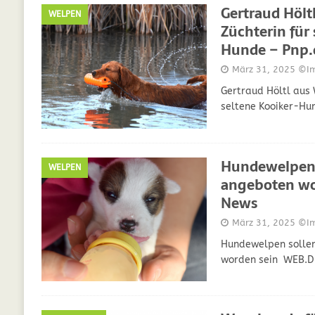
Gertraud Hölt
WELPEN
GESUNDHEIT
Züchterin für
Hunde – Pnp.
[ Juli 5, 2025 ]
Der Wössinger Hundeverein 
März 31, 2025
©Img
[ Juli 5, 2025 ]
Unter Kritik: Prinzessin Kat
Gertraud Höltl aus 
Online
WELPEN
seltene Kooiker-Hu
[ September 29, 2021 ]
Kalzium für Hunde –
Hundewelpen 
WELPEN
angeboten wo
News
März 31, 2025
©Img
Hundewelpen sollen
worden sein WEB.D