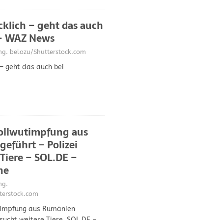
cklich – geht das auch
– WAZ News
. belozu/Shutterstock.com
 – geht das auch bei
s
ollwutimpfung aus
eführt – Polizei
 Tiere – SOL.DE –
ne
g.
erstock.com
timpfung aus Rumänien
i sucht weitere Tiere SOL.DE –