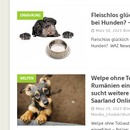
Fleischlos glü
ERNÄHRUNG
bei Hunden? 
März 30, 2025
©Img
Fleischlos glücklich
Hunden? WAZ New
Welpe ohne T
WELPEN
Rumänien eing
sucht weitere
Saarland Onli
März 29, 2025
©Im
Monika_Chodak/Shutt
Welpe ohne Tollwu
eingeführt – Polize