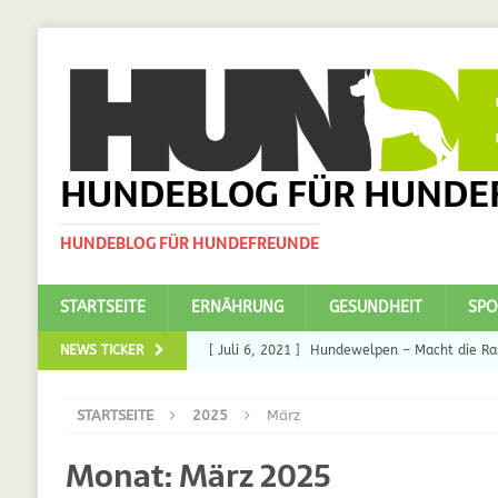
HUNDEBLOG FÜR HUNDE
HUNDEBLOG FÜR HUNDEFREUNDE
STARTSEITE
ERNÄHRUNG
GESUNDHEIT
SPO
NEWS TICKER
[ Juli 6, 2021 ]
Hundewelpen – Macht die Ras
DAS
STARTSEITE
2025
März
[ Juli 5, 2021 ]
Ulmenride für Hunde – der H
Monat:
März 2025
[ März 30, 2021 ]
Nahrungsergänzungen für