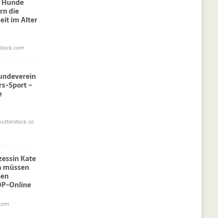
: Hunde
rn die
eit im Alter
stock.com
undeverein
rs-Sport –
e
utterstock.co
nzessin Kate
am müssen
pen
OP-Online
.com