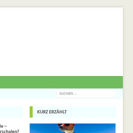
KURZ ERZÄHLT
de –
rschalen?