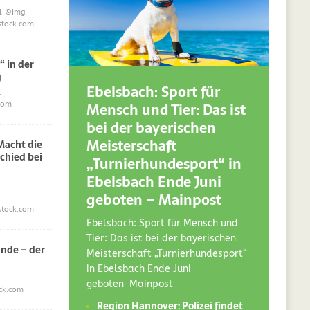
1
©Img.
stock.com
“ in der
g
Ebelsbach: Sport für
.
Mensch und Tier: Das ist
com
bei der bayerischen
Meisterschaft
acht die
chied bei
„Turnierhundesport“ in
Ebelsbach Ende Juni
geboten – Mainpost
stock.com
Ebelsbach: Sport für Mensch und
Tier: Das ist bei der bayerischen
nde – der
Meisterschaft „Turnierhundesport“
in Ebelsbach Ende Juni
geboten Mainpost
ck.com
Region Hannover: Polizei findet