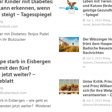
 Kinder mit Diabetes:
Leben mit Tieren
und Katzen förde
 kann erkennen, wenn
geistige Gesundh
 steigt – Tagesspiegel
– Spiegel
Juli 5, 2025
©Img.
g.
Javier_Brosch/Shutter
erstock.com
r mit Diabetes: Fenjas Pudel
Der Wössinger H
 ihr Blutzucker
frönt dem Hoope
l
Badische Neuest
Nachrichten
Juli 5, 2025
©Img.
e starb in Eisbergen
Jaromir_Chalabala/Sh
 mit den fünf
m
jetzt weiter? –
eblatt
Unter Kritik: Pri
und Prinz Willi
g.
sich für ihre Wel
Shutterstock.com
verantworten – 
b in Eisbergen – wie geht es
Juli 5, 2025
©Img.
Glenkar/Shutterstock
benden jetzt weiter? Mindener