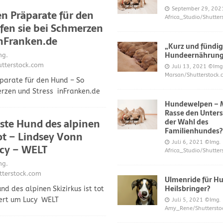
S UND DAS
September 29, 202
en Präparate für den
Africa_Studio/Shutter
r neue Trend?
DIES UND DAS
fen sie bei Schmerzen
mer über Welpenfütterung bei Hunden gefragt haben
DIES UND DAS
inFranken.de
„Kurz und fündig
 für Hunde
DIES UND DAS
Hundeernährun
g.
tterstock.com
Juli 13, 2021
©Img
ES UND DAS
Marsan/Shutterstock.
parate für den Hund – So
nde
DIES UND DAS
erzen und Stress inFranken.de
Hundewelpen – M
 Katzen bei napfcheck-shop.de
DIES UND DAS
Rasse den Unters
ste Hund des alpinen
Welpen und Junghunde auf napfcheck-shop.de
DIES UND DAS
der Wahl des
Familienhundes?
tot – Lindsey Vonn
Hund und Katze bei napfcheck-shop.de
DIES UND DAS
Juli 6, 2021
©Img.
ucy – WELT
Africa_Studio/Shutter
r englischsprachigen Besucher on dogblogger.net
DIES UND DAS
g.
 begehrt – diese süßen Welpen bekommt nicht jeder – nw.de
tterstock.com
Ulmenride für Hu
Heilsbringer?
d des alpinen Skizirkus ist tot
uert um Lucy WELT
Juli 5, 2021
©Img.
lt Gesundheitsrisiko dar – Deine Tierwelt
GESUNDHEIT
Amy_Rene/Shuttersto
Katzen fördern die geistige Gesundheit im Alter – Spiegel