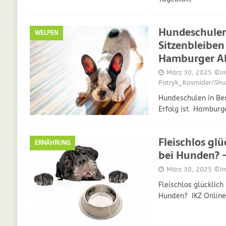
Hundeschulen
WELPEN
Sitzenbleiben 
Hamburger A
März 30, 2025
©Im
Patryk_Kosmider/Shu
Hundeschulen in Ber
Erfolg ist Hamburg
Fleischlos glü
ERNÄHRUNG
bei Hunden? –
März 30, 2025
©Img
Fleischlos glücklich
Hunden? IKZ Online