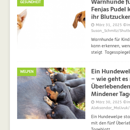
Warnhunde für
GESUNDHEIT
Fenjas Pudel
ihr Blutzucker
März 31, 2025
©Im
Susan_Schmitz/Shutt
Warnhunde für Kinde
kann erkennen, wenn
steigt Tagesspiege
Ein Hundewelp
WELPEN
– wie geht es
Überlebenden 
Mindener Tag
März 30, 2025
©Im
Aleksandar_Malivuk/
Ein Hundewelpe star
mit den fünf Überle
Tageblatt