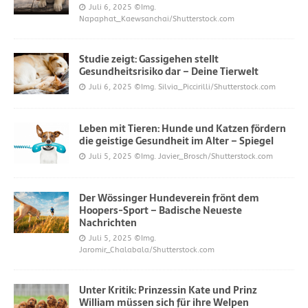
Juli 6, 2025
©Img.
Napaphat_Kaewsanchai/Shutterstock.com
Studie zeigt: Gassigehen stellt
Gesundheitsrisiko dar – Deine Tierwelt
Juli 6, 2025
©Img. Silvia_Piccirilli/Shutterstock.com
Leben mit Tieren: Hunde und Katzen fördern
die geistige Gesundheit im Alter – Spiegel
Juli 5, 2025
©Img. Javier_Brosch/Shutterstock.com
Der Wössinger Hundeverein frönt dem
Hoopers-Sport – Badische Neueste
Nachrichten
Juli 5, 2025
©Img.
Jaromir_Chalabala/Shutterstock.com
Unter Kritik: Prinzessin Kate und Prinz
William müssen sich für ihre Welpen