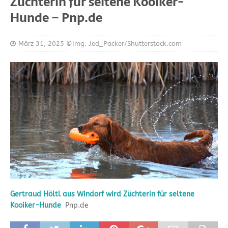
Züchterin für seltene Kooiker-
Hunde – Pnp.de
März 31, 2025
©Img. Jed_Packer/Shutterstock.com
Gertraud Höltl aus Windorf wird Züchterin für seltene
Kooiker-Hunde
Pnp.de