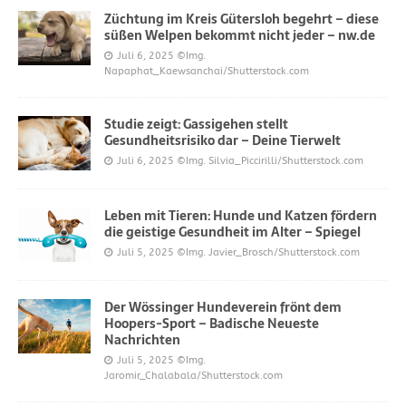
Züchtung im Kreis Gütersloh begehrt – diese
süßen Welpen bekommt nicht jeder – nw.de
Juli 6, 2025
©Img.
Napaphat_Kaewsanchai/Shutterstock.com
Studie zeigt: Gassigehen stellt
Gesundheitsrisiko dar – Deine Tierwelt
Juli 6, 2025
©Img. Silvia_Piccirilli/Shutterstock.com
Leben mit Tieren: Hunde und Katzen fördern
die geistige Gesundheit im Alter – Spiegel
Juli 5, 2025
©Img. Javier_Brosch/Shutterstock.com
Der Wössinger Hundeverein frönt dem
Hoopers-Sport – Badische Neueste
Nachrichten
Juli 5, 2025
©Img.
Jaromir_Chalabala/Shutterstock.com