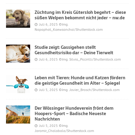
Züchtung im Kreis Gütersloh begehrt – diese
süßen Welpen bekommt nicht jeder – nw.de
Juli 6, 2025
©Img.
Napaphat_Kaewsanchai/Shutterstock.com
Studie zeigt: Gassigehen stellt
Gesundheitsrisiko dar – Deine Tierwelt
Juli 6, 2025
©Img. Silvia_Piccirilli/Shutterstock.com
Leben mit Tieren: Hunde und Katzen fördern
die geistige Gesundheit im Alter – Spiegel
Juli 5, 2025
©Img. Javier_Brosch/Shutterstock.com
Der Wössinger Hundeverein frönt dem
Hoopers-Sport – Badische Neueste
Nachrichten
Juli 5, 2025
©Img.
Jaromir_Chalabala/Shutterstock.com