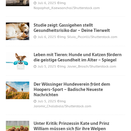
Juli 6, 2025
©Img.
Napaphat_Kaewsanchai/Shutterstock.com
Studie zeigt: Gassigehen stellt
Gesundheitsrisiko dar – Deine Tierwelt
Juli 6, 2025
©Img. Silvia_Piccirilli/Shutterstock.com
Leben mit Tieren: Hunde und Katzen fördern
die geistige Gesundheit im Alter – Spiegel
Juli 5, 2025
©Img. Javier_Brosch/Shutterstock.com
Der Wössinger Hundeverein frönt dem
Hoopers-Sport – Badische Neueste
Nachrichten
Juli 5, 2025
©Img.
Jaromir_Chalabala/Shutterstock.com
Unter Kritik: Prinzessin Kate und Prinz
William müssen sich für ihre Welpen