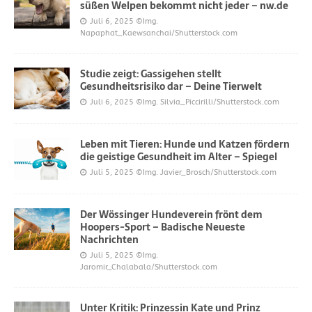
süßen Welpen bekommt nicht jeder – nw.de
Juli 6, 2025
©Img.
Napaphat_Kaewsanchai/Shutterstock.com
Studie zeigt: Gassigehen stellt
Gesundheitsrisiko dar – Deine Tierwelt
Juli 6, 2025
©Img. Silvia_Piccirilli/Shutterstock.com
Leben mit Tieren: Hunde und Katzen fördern
die geistige Gesundheit im Alter – Spiegel
Juli 5, 2025
©Img. Javier_Brosch/Shutterstock.com
Der Wössinger Hundeverein frönt dem
Hoopers-Sport – Badische Neueste
Nachrichten
Juli 5, 2025
©Img.
Jaromir_Chalabala/Shutterstock.com
Unter Kritik: Prinzessin Kate und Prinz