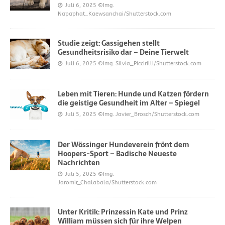
Juli 6, 2025
©Img.
Napaphat_Kaewsanchai/Shutterstock.com
Studie zeigt: Gassigehen stellt
Gesundheitsrisiko dar – Deine Tierwelt
Juli 6, 2025
©Img. Silvia_Piccirilli/Shutterstock.com
Leben mit Tieren: Hunde und Katzen fördern
die geistige Gesundheit im Alter – Spiegel
Juli 5, 2025
©Img. Javier_Brosch/Shutterstock.com
Der Wössinger Hundeverein frönt dem
Hoopers-Sport – Badische Neueste
Nachrichten
Juli 5, 2025
©Img.
Jaromir_Chalabala/Shutterstock.com
Unter Kritik: Prinzessin Kate und Prinz
William müssen sich für ihre Welpen