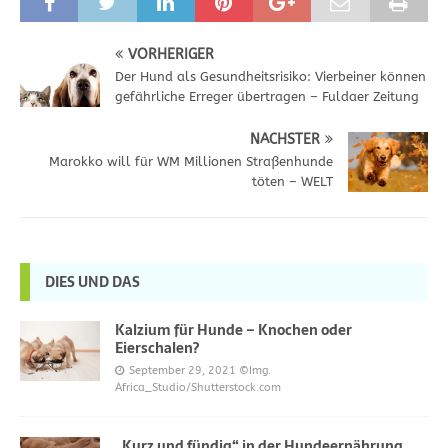
VORHERIGER
Der Hund als Gesundheitsrisiko: Vierbeiner können
gefährliche Erreger übertragen – Fuldaer Zeitung
NÄCHSTER
Marokko will für WM Millionen Straßenhunde
töten – WELT
DIES UND DAS
Kalzium für Hunde – Knochen oder
Eierschalen?
September 29, 2021
©Img.
Africa_Studio/Shutterstock.com
„Kurz und fündig“ in der Hundeernährung