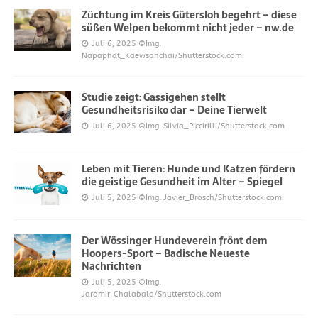
Züchtung im Kreis Gütersloh begehrt – diese
süßen Welpen bekommt nicht jeder – nw.de
Juli 6, 2025
©Img.
Napaphat_Kaewsanchai/Shutterstock.com
Studie zeigt: Gassigehen stellt
Gesundheitsrisiko dar – Deine Tierwelt
Juli 6, 2025
©Img. Silvia_Piccirilli/Shutterstock.com
Leben mit Tieren: Hunde und Katzen fördern
die geistige Gesundheit im Alter – Spiegel
Juli 5, 2025
©Img. Javier_Brosch/Shutterstock.com
Der Wössinger Hundeverein frönt dem
Hoopers-Sport – Badische Neueste
Nachrichten
Juli 5, 2025
©Img.
Jaromir_Chalabala/Shutterstock.com