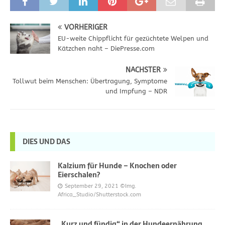
VORHERIGER
EU-weite Chippflicht für gezüchtete Welpen und
Kätzchen naht – DiePresse.com
NÄCHSTER
Tollwut beim Menschen: Übertragung, Symptome
und Impfung – NDR
DIES UND DAS
Kalzium für Hunde – Knochen oder
Eierschalen?
September 29, 2021
©Img.
Africa_Studio/Shutterstock.com
„Kurz und fündig“ in der Hundeernährung