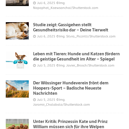
Juli 6, 2025
©Img.
Napaphat_Kaewsanchai/Shutterstock.com
Studie zeigt: Gassigehen stellt
Gesundheitsrisiko dar – Deine Tierwelt
Juli 6, 2025
©Img. Silvia_Piccirilli/Shutterstock.com
Leben mit Tieren: Hunde und Katzen fördern
die geistige Gesundheit im Alter – Spiegel
Juli 5, 2025
©Img. Javier_Brosch/Shutterstock.com
Der Wössinger Hundeverein frönt dem
Hoopers-Sport – Badische Neueste
Nachrichten
Juli 5, 2025
©Img.
Jaromir_Chalabala/Shutterstock.com
Unter Kritik: Prinzessin Kate und Prinz
William müssen sich für ihre Welpen