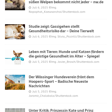
süßen Welpen bekommt nicht jeder – nw.de
Juli 6, 2025
©Img.
Napaphat_Kaewsanchai/Shutterstock.com
Studie zeigt: Gassigehen stellt
Gesundheitsrisiko dar – Deine Tierwelt
Juli 6, 2025
©Img. Silvia_Piccirilli/Shutterstock.com
Leben mit Tieren: Hunde und Katzen fördern
die geistige Gesundheit im Alter – Spiegel
Juli 5, 2025
©Img. Javier_Brosch/Shutterstock.com
Der Wössinger Hundeverein frönt dem
Hoopers-Sport – Badische Neueste
Nachrichten
Juli 5, 2025
©Img.
Jaromir_Chalabala/Shutterstock.com
Unter Kritik: Prinzessin Kate und Prinz