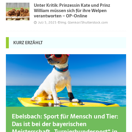
Unter Kritik: Prinzessin Kate und Prinz
William müssen sich für ihre Welpen
verantworten – OP-Online
Juli 5, 2025
©Img. Glenkar/Shutterstock.com
KURZ ERZÄHLT
Ebelsbach: Sport für Mensch und Tier:
Das ist bei der bayerischen
Meisterschaft „Turnierhundesport“ in