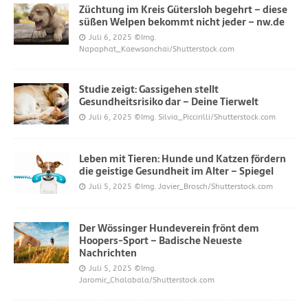
Züchtung im Kreis Gütersloh begehrt – diese
süßen Welpen bekommt nicht jeder – nw.de
Juli 6, 2025
©Img.
Napaphat_Kaewsanchai/Shutterstock.com
Studie zeigt: Gassigehen stellt
Gesundheitsrisiko dar – Deine Tierwelt
Juli 6, 2025
©Img. Silvia_Piccirilli/Shutterstock.com
Leben mit Tieren: Hunde und Katzen fördern
die geistige Gesundheit im Alter – Spiegel
Juli 5, 2025
©Img. Javier_Brosch/Shutterstock.com
Der Wössinger Hundeverein frönt dem
Hoopers-Sport – Badische Neueste
Nachrichten
Juli 5, 2025
©Img.
Jaromir_Chalabala/Shutterstock.com