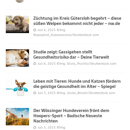
Züchtung im Kreis Gütersloh begehrt – diese
süßen Welpen bekommt nicht jeder – nw.de
Juli 6, 2025
©Img.
Napaphat_Kaewsanchai/Shutterstock.com
Studie zeigt: Gassigehen stellt
Gesundheitsrisiko dar – Deine Tierwelt
Juli 6, 2025
©Img. Silvia_Piccirilli/Shutterstock.com
Leben mit Tieren: Hunde und Katzen fördern
die geistige Gesundheit im Alter – Spiegel
Juli 5, 2025
©Img. Javier_Brosch/Shutterstock.com
Der Wössinger Hundeverein frönt dem
Hoopers-Sport – Badische Neueste
Nachrichten
Juli 5, 2025
©Img.