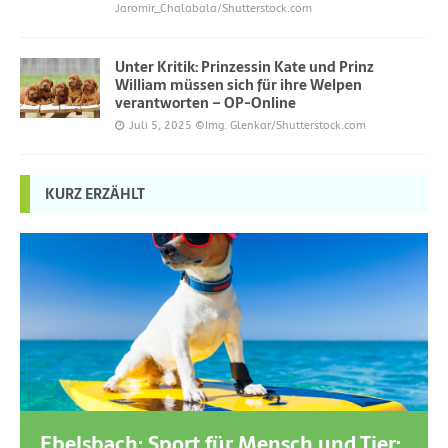
Jaromir_Chalabala/Shutterstock.com
Unter Kritik: Prinzessin Kate und Prinz
William müssen sich für ihre Welpen
verantworten – OP-Online
Juli 5, 2025
©Img. Glenkar/Shutterstock.com
KURZ ERZÄHLT
Ebelsbach: Sport für Mensch und Tier: