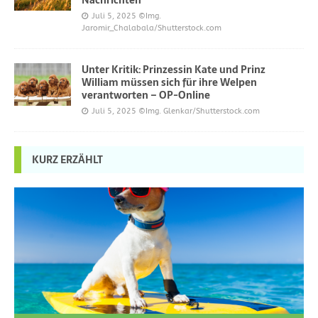
Juli 5, 2025
©Img.
Jaromir_Chalabala/Shutterstock.com
Unter Kritik: Prinzessin Kate und Prinz
William müssen sich für ihre Welpen
verantworten – OP-Online
Juli 5, 2025
©Img. Glenkar/Shutterstock.com
KURZ ERZÄHLT