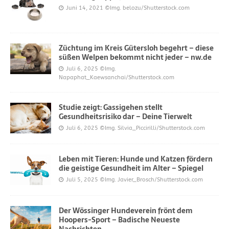
Juni 14, 2021
©Img. belozu/Shutterstock.com
Züchtung im Kreis Gütersloh begehrt – diese
süßen Welpen bekommt nicht jeder – nw.de
Juli 6, 2025
©Img.
Napaphat_Kaewsanchai/Shutterstock.com
Studie zeigt: Gassigehen stellt
Gesundheitsrisiko dar – Deine Tierwelt
Juli 6, 2025
©Img. Silvia_Piccirilli/Shutterstock.com
Leben mit Tieren: Hunde und Katzen fördern
die geistige Gesundheit im Alter – Spiegel
Juli 5, 2025
©Img. Javier_Brosch/Shutterstock.com
Der Wössinger Hundeverein frönt dem
Hoopers-Sport – Badische Neueste
Nachrichten