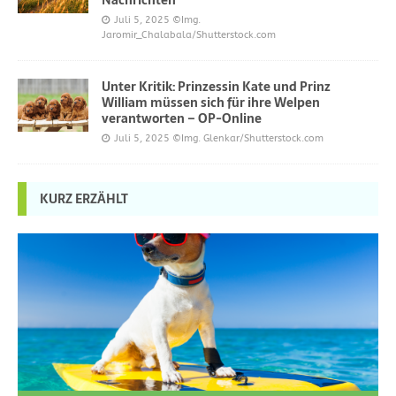
Juli 5, 2025
©Img.
Jaromir_Chalabala/Shutterstock.com
Unter Kritik: Prinzessin Kate und Prinz
William müssen sich für ihre Welpen
verantworten – OP-Online
Juli 5, 2025
©Img. Glenkar/Shutterstock.com
KURZ ERZÄHLT