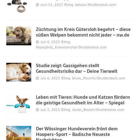
Juni 14, 2021
©Img. belozu/Shutterstock.com
Züchtung im Kreis Gütersloh begehrt – diese
süßen Welpen bekommt nicht jeder – nw.de
Juli 6, 2025
©Img.
Napaphat_Kaewsanchai/Shutterstock.com
Studie zeigt: Gassigehen stellt
Gesundheitsrisiko dar – Deine Tierwelt
Juli 6, 2025
©Img. Silvia_Piccirilli/Shutterstock.com
Leben mit Tieren: Hunde und Katzen fördern
die geistige Gesundheit im Alter – Spiegel
Juli 5, 2025
©Img. Javier_Brosch/Shutterstock.com
Der Wössinger Hundeverein frönt dem
Hoopers-Sport – Badische Neueste
Nachrichten