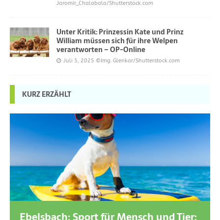
Jaromir_Chalabala/Shutterstock.com
Unter Kritik: Prinzessin Kate und Prinz
William müssen sich für ihre Welpen
verantworten – OP-Online
Juli 5, 2025
©Img. Glenkar/Shutterstock.com
KURZ ERZÄHLT
Ebelsbach: Sport für Mensch und Tier: