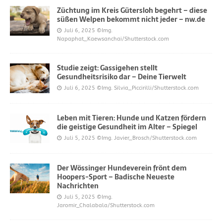
Züchtung im Kreis Gütersloh begehrt – diese
süßen Welpen bekommt nicht jeder – nw.de
Juli 6, 2025
©Img.
Napaphat_Kaewsanchai/Shutterstock.com
Studie zeigt: Gassigehen stellt
Gesundheitsrisiko dar – Deine Tierwelt
Juli 6, 2025
©Img. Silvia_Piccirilli/Shutterstock.com
Leben mit Tieren: Hunde und Katzen fördern
die geistige Gesundheit im Alter – Spiegel
Juli 5, 2025
©Img. Javier_Brosch/Shutterstock.com
Der Wössinger Hundeverein frönt dem
Hoopers-Sport – Badische Neueste
Nachrichten
Juli 5, 2025
©Img.
Jaromir_Chalabala/Shutterstock.com