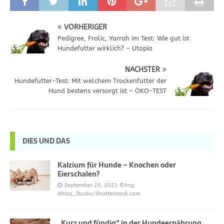
VORHERIGER
Pedigree, Frolic, Yarrah im Test: Wie gut ist
Hundefutter wirklich? – Utopia
NÄCHSTER
Hundefutter-Test: Mit welchem Trockenfutter der
Hund bestens versorgt ist – ÖKO-TEST
DIES UND DAS
Kalzium für Hunde – Knochen oder
Eierschalen?
September 29, 2021
©Img.
Africa_Studio/Shutterstock.com
„Kurz und fündig“ in der Hundeernährung