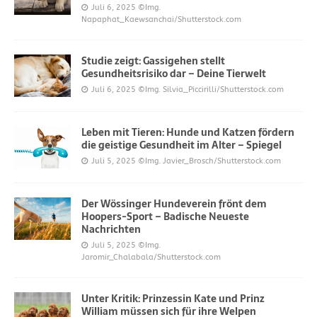
Juli 6, 2025
©Img.
Napaphat_Kaewsanchai/Shutterstock.com
Studie zeigt: Gassigehen stellt
Gesundheitsrisiko dar – Deine Tierwelt
Juli 6, 2025
©Img. Silvia_Piccirilli/Shutterstock.com
Leben mit Tieren: Hunde und Katzen fördern
die geistige Gesundheit im Alter – Spiegel
Juli 5, 2025
©Img. Javier_Brosch/Shutterstock.com
Der Wössinger Hundeverein frönt dem
Hoopers-Sport – Badische Neueste
Nachrichten
Juli 5, 2025
©Img.
Jaromir_Chalabala/Shutterstock.com
Unter Kritik: Prinzessin Kate und Prinz
William müssen sich für ihre Welpen