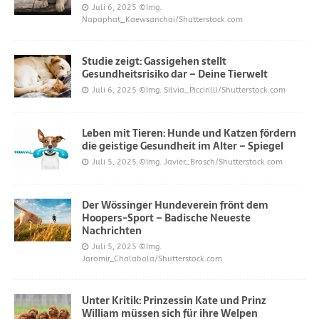
Juli 6, 2025
©Img.
Napaphat_Kaewsanchai/Shutterstock.com
Studie zeigt: Gassigehen stellt
Gesundheitsrisiko dar – Deine Tierwelt
Juli 6, 2025
©Img. Silvia_Piccirilli/Shutterstock.com
Leben mit Tieren: Hunde und Katzen fördern
die geistige Gesundheit im Alter – Spiegel
Juli 5, 2025
©Img. Javier_Brosch/Shutterstock.com
Der Wössinger Hundeverein frönt dem
Hoopers-Sport – Badische Neueste
Nachrichten
Juli 5, 2025
©Img.
Jaromir_Chalabala/Shutterstock.com
Unter Kritik: Prinzessin Kate und Prinz
William müssen sich für ihre Welpen