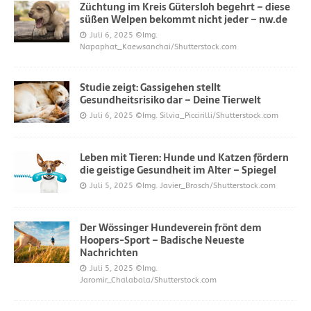
Züchtung im Kreis Gütersloh begehrt – diese
süßen Welpen bekommt nicht jeder – nw.de
Juli 6, 2025
©Img.
Napaphat_Kaewsanchai/Shutterstock.com
Studie zeigt: Gassigehen stellt
Gesundheitsrisiko dar – Deine Tierwelt
Juli 6, 2025
©Img. Silvia_Piccirilli/Shutterstock.com
Leben mit Tieren: Hunde und Katzen fördern
die geistige Gesundheit im Alter – Spiegel
Juli 5, 2025
©Img. Javier_Brosch/Shutterstock.com
Der Wössinger Hundeverein frönt dem
Hoopers-Sport – Badische Neueste
Nachrichten
Juli 5, 2025
©Img.
Jaromir_Chalabala/Shutterstock.com