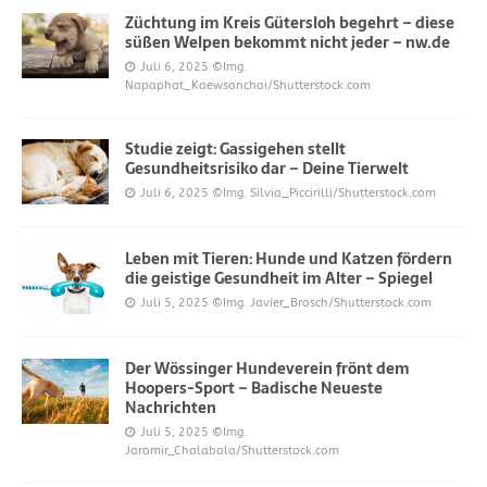
Züchtung im Kreis Gütersloh begehrt – diese
süßen Welpen bekommt nicht jeder – nw.de
Juli 6, 2025
©Img.
Napaphat_Kaewsanchai/Shutterstock.com
Studie zeigt: Gassigehen stellt
Gesundheitsrisiko dar – Deine Tierwelt
Juli 6, 2025
©Img. Silvia_Piccirilli/Shutterstock.com
Leben mit Tieren: Hunde und Katzen fördern
die geistige Gesundheit im Alter – Spiegel
Juli 5, 2025
©Img. Javier_Brosch/Shutterstock.com
Der Wössinger Hundeverein frönt dem
Hoopers-Sport – Badische Neueste
Nachrichten
Juli 5, 2025
©Img.
Jaromir_Chalabala/Shutterstock.com