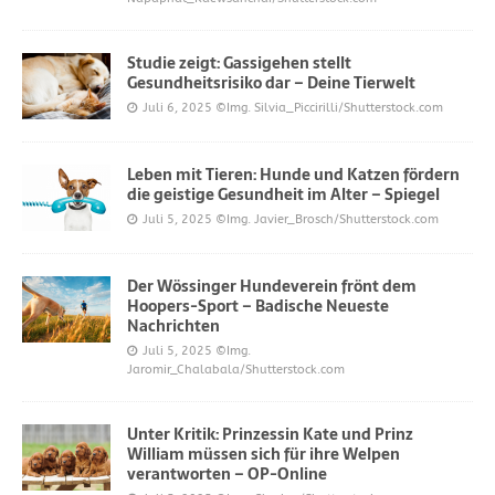
Studie zeigt: Gassigehen stellt
Gesundheitsrisiko dar – Deine Tierwelt
Juli 6, 2025
©Img. Silvia_Piccirilli/Shutterstock.com
Leben mit Tieren: Hunde und Katzen fördern
die geistige Gesundheit im Alter – Spiegel
Juli 5, 2025
©Img. Javier_Brosch/Shutterstock.com
Der Wössinger Hundeverein frönt dem
Hoopers-Sport – Badische Neueste
Nachrichten
Juli 5, 2025
©Img.
Jaromir_Chalabala/Shutterstock.com
Unter Kritik: Prinzessin Kate und Prinz
William müssen sich für ihre Welpen
verantworten – OP-Online