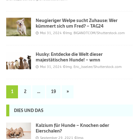
Neugieriger Welpe sucht Zuhause: Wer
kümmert sich um Fred? – TAG24
Mai 31, 2024
©Img. BIGANDTCOM/Shutterstock.com
Husky: Entdecke die Welt dieser
majestätischen Hunde! – wmn
Mai 31, 2024
©Img. Eric_Isselee/Shutterstock.com
1
2
…
19
»
DIES UND DAS
Kalzium für Hunde – Knochen oder
Eierschalen?
September 29, 2021
©Img.