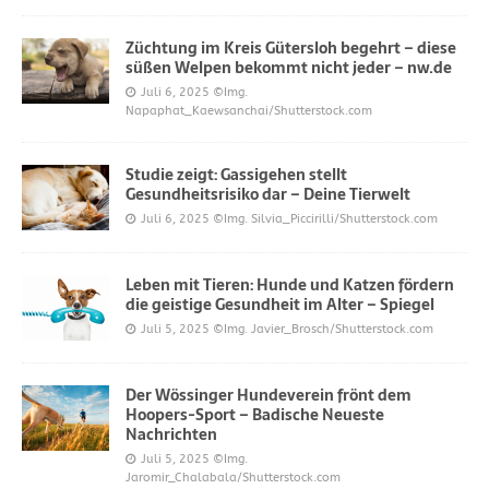
Züchtung im Kreis Gütersloh begehrt – diese
süßen Welpen bekommt nicht jeder – nw.de
Juli 6, 2025
©Img.
Napaphat_Kaewsanchai/Shutterstock.com
Studie zeigt: Gassigehen stellt
Gesundheitsrisiko dar – Deine Tierwelt
Juli 6, 2025
©Img. Silvia_Piccirilli/Shutterstock.com
Leben mit Tieren: Hunde und Katzen fördern
die geistige Gesundheit im Alter – Spiegel
Juli 5, 2025
©Img. Javier_Brosch/Shutterstock.com
Der Wössinger Hundeverein frönt dem
Hoopers-Sport – Badische Neueste
Nachrichten
Juli 5, 2025
©Img.
Jaromir_Chalabala/Shutterstock.com