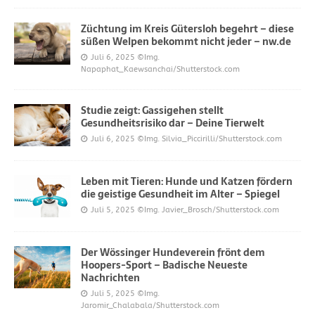
Züchtung im Kreis Gütersloh begehrt – diese
süßen Welpen bekommt nicht jeder – nw.de
Juli 6, 2025
©Img.
Napaphat_Kaewsanchai/Shutterstock.com
Studie zeigt: Gassigehen stellt
Gesundheitsrisiko dar – Deine Tierwelt
Juli 6, 2025
©Img. Silvia_Piccirilli/Shutterstock.com
Leben mit Tieren: Hunde und Katzen fördern
die geistige Gesundheit im Alter – Spiegel
Juli 5, 2025
©Img. Javier_Brosch/Shutterstock.com
Der Wössinger Hundeverein frönt dem
Hoopers-Sport – Badische Neueste
Nachrichten
Juli 5, 2025
©Img.
Jaromir_Chalabala/Shutterstock.com