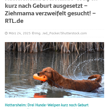
kurz nach Geburt ausgesetzt –
Ziehmama verzweifelt gesucht! –
RTL.de
März 24, 2025
©Img. Jed_Packer/Shutterstock.com
Hattersheim: Drei Hunde-Welpen kurz nach Geburt