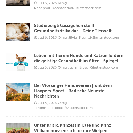
Juli 6, 2025
©Img.
Napaphat_Kaewsanchai/Shutterstock.com
Studie zeigt: Gassigehen stellt
Gesundheitsrisiko dar – Deine Tierwelt
Juli 6, 2025
©Img. Silvia_Piccirilli/Shutterstock.com
Leben mit Tieren: Hunde und Katzen fördern
die geistige Gesundheit im Alter – Spiegel
Juli 5, 2025
©Img. Javier_Brosch/Shutterstock.com
Der Wössinger Hundeverein frönt dem
Hoopers-Sport – Badische Neueste
Nachrichten
Juli 5, 2025
©Img.
Jaromir_Chalabala/Shutterstock.com
Unter Kritik: Prinzessin Kate und Prinz
William müssen sich für ihre Welpen