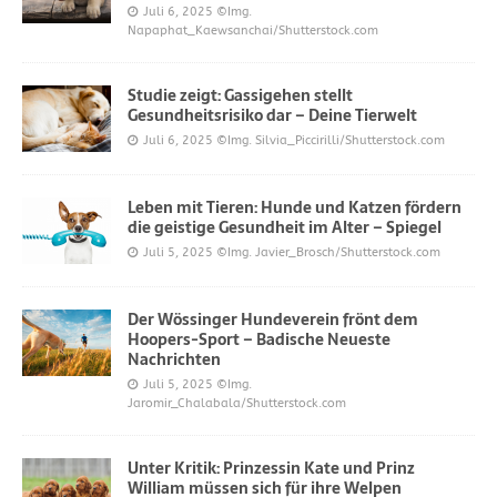
Juli 6, 2025
©Img.
Napaphat_Kaewsanchai/Shutterstock.com
Studie zeigt: Gassigehen stellt
Gesundheitsrisiko dar – Deine Tierwelt
Juli 6, 2025
©Img. Silvia_Piccirilli/Shutterstock.com
Leben mit Tieren: Hunde und Katzen fördern
die geistige Gesundheit im Alter – Spiegel
Juli 5, 2025
©Img. Javier_Brosch/Shutterstock.com
Der Wössinger Hundeverein frönt dem
Hoopers-Sport – Badische Neueste
Nachrichten
Juli 5, 2025
©Img.
Jaromir_Chalabala/Shutterstock.com
Unter Kritik: Prinzessin Kate und Prinz
William müssen sich für ihre Welpen