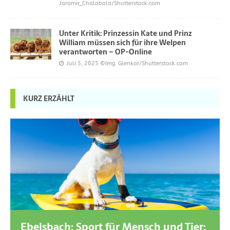
Jaromir_Chalabala/Shutterstock.com
Unter Kritik: Prinzessin Kate und Prinz
William müssen sich für ihre Welpen
verantworten – OP-Online
Juli 5, 2025
©Img. Glenkar/Shutterstock.com
KURZ ERZÄHLT
Ebelsbach: Sport für Mensch und Tier: