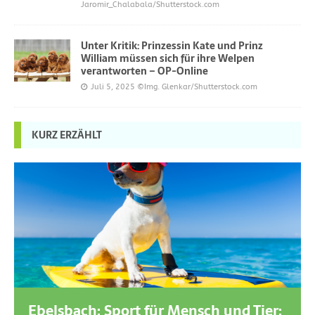
Jaromir_Chalabala/Shutterstock.com
Unter Kritik: Prinzessin Kate und Prinz
William müssen sich für ihre Welpen
verantworten – OP-Online
Juli 5, 2025
©Img. Glenkar/Shutterstock.com
KURZ ERZÄHLT
Ebelsbach: Sport für Mensch und Tier: