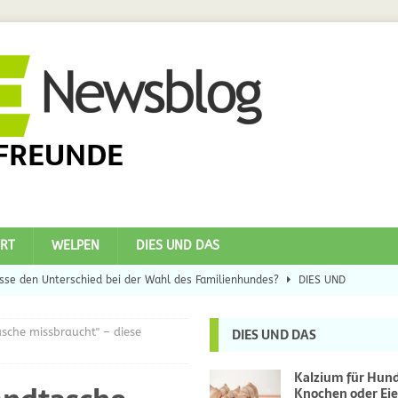
FREUNDE
RT
WELPEN
DIES UND DAS
se den Unterschied bei der Wahl des Familienhundes?
DIES UND
sche missbraucht" – diese
DIES UND DAS
eilsbringer?
DIES UND DAS
 Hunde
DIES UND DAS
Kalzium für Hun
Knochen oder Eie