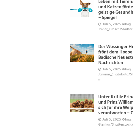
Leben mit Tieren
und Katzen förde
geistige Gesundh
– Spiegel
Juli 5, 2025
©Img.
Javier_Brosch/Shutter
Der Wössinger H
frönt dem Hoope
Badische Neuest
Nachrichten
Juli 5, 2025
©Img.
Jaromir_Chalabala/Sh
m
Unter Kritik: Pri
und Prinz Willi
sich für ihre Wel
verantworten – 
Juli 5, 2025
©Img.
Glenkar/Shutterstock