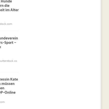
: Hunde
rn die
eit im Alter
stock.com
undeverein
rs-Sport –
e
utterstock.co
nzessin Kate
am müssen
pen
OP-Online
.com