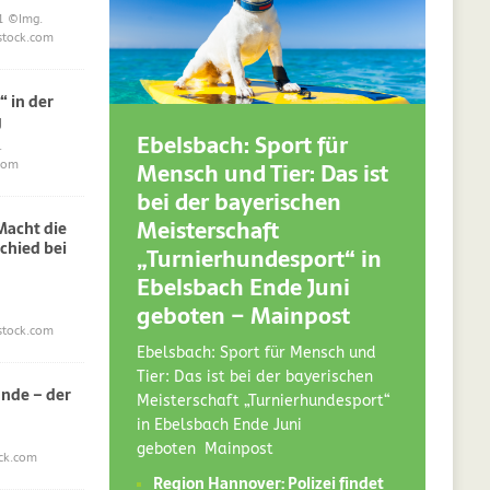
1
©Img.
stock.com
“ in der
g
Ebelsbach: Sport für
.
Mensch und Tier: Das ist
com
bei der bayerischen
Meisterschaft
acht die
chied bei
„Turnierhundesport“ in
Ebelsbach Ende Juni
geboten – Mainpost
stock.com
Ebelsbach: Sport für Mensch und
Tier: Das ist bei der bayerischen
nde – der
Meisterschaft „Turnierhundesport“
in Ebelsbach Ende Juni
geboten Mainpost
ck.com
Region Hannover: Polizei findet