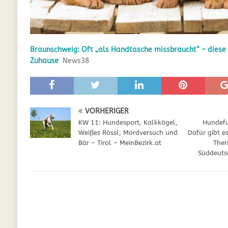
GESUNDHEIT
[ Juli 5, 2025 ]
Der Wössinger Hundeverein 
Braunschweig: Oft „als Handtasche missbraucht“ – diese
[ Juli 5, 2025 ]
Unter Kritik: Prinzessin Kat
Zuhause
News38
Online
WELPEN
[ September 29, 2021 ]
Kalzium für Hunde –
VORHERIGER
KW 11: Hundesport, Kalkkögel,
Hundefu
Weißes Rössl, Mordversuch und
Dafür gibt e
Bär – Tirol – MeinBezirk.at
Ther
Süddeutsc