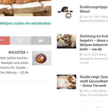
Ernährungstipps
Wauzi
frönt dem Hoopers-Sport – Badische Neueste Nachrichten
SPORT
Juni 14, 2021
©Img
belozu/Shutterstock.
 Welpen suchen ein würdevolles
e und Prinz William müssen sich für ihre Welpen verantworten – OP-
Züchtung im Krei
begehrt – diese 
 Knochen oder Eierschalen?
DIES UND DAS
Welpen bekommt
jeder – nw.de
NÄCHSTER
Juli 6, 2025
©Img.
tter selbst kochen:
Napaphat_Kaewsancha
s Rezepte und einen
ck.com
momix für Hunde –
he Zeitung – SZ.de
Studie zeigt: Gas
stellt Gesundheit
– Deine Tierwelt
Juli 6, 2025
©Img.
Silvia_Piccirilli/Shutt