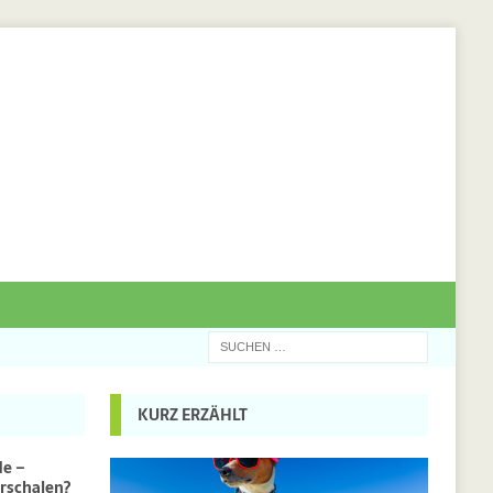
KURZ ERZÄHLT
de –
rschalen?