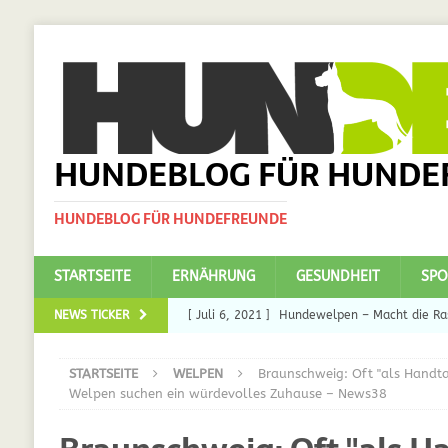
HUNDEBLOG FÜR HUNDE
HUNDEBLOG FÜR HUNDEFREUNDE
STARTSEITE
ERNÄHRUNG
GESUNDHEIT
SPO
NEWS TICKER
[ Juli 6, 2021 ]
Hundewelpen – Macht die Ras
DAS
STARTSEITE
WELPEN
Braunschweig: Oft "als Handta
[ Juli 5, 2021 ]
Ulmenride für Hunde – der H
Welpen suchen ein würdevolles Zuhause – News38
[ März 30, 2021 ]
Nahrungsergänzungen für