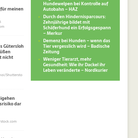
Hundewelpen bei Kontrolle auf
 für meinen
Autobahn – HAZ
Durch den Hindernisparcours:
Zehnjährige bildet mit
.
Schäferhund ein Erfolgsgespann
com
– Merkur
Demenz bei Hunden – wenn das
Tier vergesslich wird – Badische
s Gütersloh
Zeitung
süßen
 nicht
Weniger Tierarzt, mehr
Gesundheit: Wie ihr Dackel ihr
Leben veränderte – Nordkurier
i/Shuttersto
sigehen
srisiko dar
erstock.com