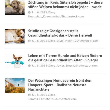
Züchtung im Kreis Gütersloh begehrt – diese
süßen Welpen bekommt nicht jeder – nw.de
Juli 6, 2025
©Img.
Napaphat_Kaewsanchai/Shutterstock.com
Studie zeigt: Gassigehen stellt
Gesundheitsrisiko dar – Deine Tierwelt
Juli 6, 2025
©Img. Silvia_Piccirilli/Shutterstock.com
Leben mit Tieren: Hunde und Katzen fördern
die geistige Gesundheit im Alter – Spiegel
Juli 5, 2025
©Img. Javier_Brosch/Shutterstock.com
Der Wössinger Hundeverein frönt dem
Hoopers-Sport – Badische Neueste
Nachrichten
Juli 5, 2025
©Img.
Jaromir_Chalabala/Shutterstock.com