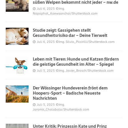
süßen Welpen bekommt nicht jeder – nw.de
Juli 6, 2025
©Img.
Napaphat_Kaewsanchai/Shutterstock.com
Studie zeigt: Gassigehen stellt
Gesundheitsrisiko dar – Deine Tierwelt
Juli 6, 2025
©Img. Silvia_Piccirilli/Shutterstock.com
Leben mit Tieren: Hunde und Katzen fördern
die geistige Gesundheit im Alter – Spiegel
Juli 5, 2025
©Img. Javier_Brosch/Shutterstock.com
Der Wössinger Hundeverein frönt dem
Hoopers-Sport – Badische Neueste
Nachrichten
Juli 5, 2025
©Img.
Jaromir_Chalabala/Shutterstock.com
Unter Kritik: Prinzessin Kate und Prinz