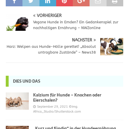
VORHERIGER
Vegane Hunde in Emden? Ein Gedankenspiel zur
nachhaltigen Ernährung – NWZonline
NÄCHSTER
Harz: Welpen aus Hunde-Hölle gerettet! „Absolut
untragbare Zustände“ – News38
DIES UND DAS
Kalzium für Hunde – Knochen oder
Eierschalen?
September 29, 2021
©Img.
Africa_Studio/Shutterstock.com
„Kurz und fündig“ in der Hundeernährung