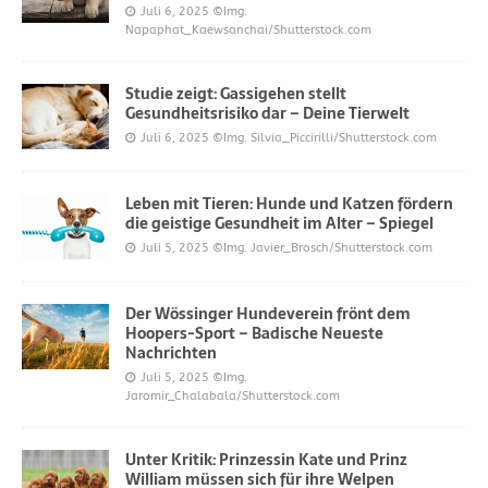
Juli 6, 2025
©Img.
Napaphat_Kaewsanchai/Shutterstock.com
Studie zeigt: Gassigehen stellt
Gesundheitsrisiko dar – Deine Tierwelt
Juli 6, 2025
©Img. Silvia_Piccirilli/Shutterstock.com
Leben mit Tieren: Hunde und Katzen fördern
die geistige Gesundheit im Alter – Spiegel
Juli 5, 2025
©Img. Javier_Brosch/Shutterstock.com
Der Wössinger Hundeverein frönt dem
Hoopers-Sport – Badische Neueste
Nachrichten
Juli 5, 2025
©Img.
Jaromir_Chalabala/Shutterstock.com
Unter Kritik: Prinzessin Kate und Prinz
William müssen sich für ihre Welpen