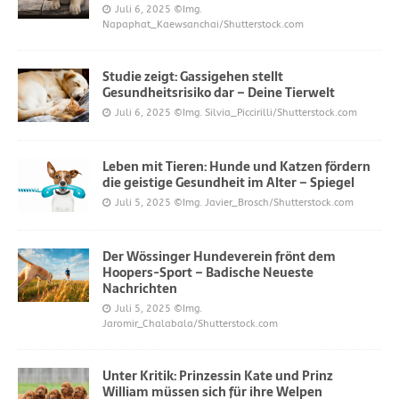
Juli 6, 2025
©Img.
Napaphat_Kaewsanchai/Shutterstock.com
Studie zeigt: Gassigehen stellt
Gesundheitsrisiko dar – Deine Tierwelt
Juli 6, 2025
©Img. Silvia_Piccirilli/Shutterstock.com
Leben mit Tieren: Hunde und Katzen fördern
die geistige Gesundheit im Alter – Spiegel
Juli 5, 2025
©Img. Javier_Brosch/Shutterstock.com
Der Wössinger Hundeverein frönt dem
Hoopers-Sport – Badische Neueste
Nachrichten
Juli 5, 2025
©Img.
Jaromir_Chalabala/Shutterstock.com
Unter Kritik: Prinzessin Kate und Prinz
William müssen sich für ihre Welpen