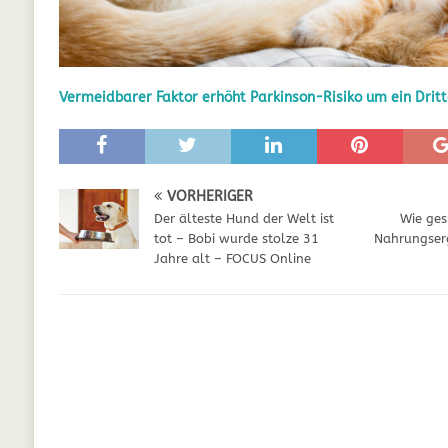
GESUNDHEIT
[ Juli 5, 2025 ]
Der Wössinger Hundeverein 
Vermeidbarer Faktor erhöht Parkinson-Risiko um ein Dritt
[ Juli 5, 2025 ]
Unter Kritik: Prinzessin Kat
Online
WELPEN
[ September 29, 2021 ]
Kalzium für Hunde –
VORHERIGER
Der älteste Hund der Welt ist
Wie ges
tot – Bobi wurde stolze 31
Nahrungser
Jahre alt – FOCUS Online