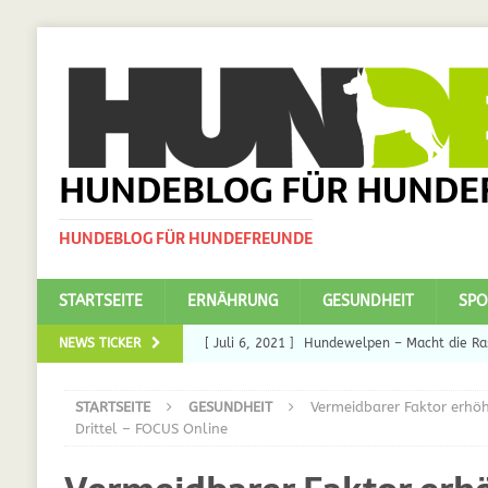
HUNDEBLOG FÜR HUNDE
HUNDEBLOG FÜR HUNDEFREUNDE
STARTSEITE
ERNÄHRUNG
GESUNDHEIT
SPO
NEWS TICKER
[ Juli 6, 2021 ]
Hundewelpen – Macht die Ras
DAS
STARTSEITE
GESUNDHEIT
Vermeidbarer Faktor erhöh
[ Juli 5, 2021 ]
Ulmenride für Hunde – der H
Drittel – FOCUS Online
[ März 30, 2021 ]
Nahrungsergänzungen für