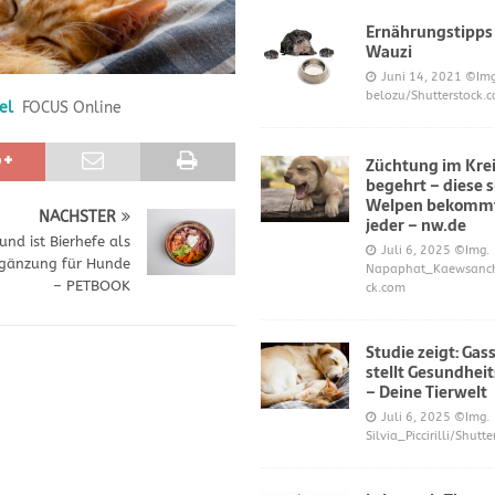
Ernährungstipps
Wauzi
frönt dem Hoopers-Sport – Badische Neueste Nachrichten
SPORT
Juni 14, 2021
©Img
belozu/Shutterstock.
el
FOCUS Online
e und Prinz William müssen sich für ihre Welpen verantworten – OP-
Züchtung im Krei
begehrt – diese 
 Knochen oder Eierschalen?
DIES UND DAS
Welpen bekommt
NÄCHSTER
jeder – nw.de
und ist Bierhefe als
Juli 6, 2025
©Img.
gänzung für Hunde
Napaphat_Kaewsancha
– PETBOOK
ck.com
Studie zeigt: Gas
stellt Gesundheit
– Deine Tierwelt
Juli 6, 2025
©Img.
Silvia_Piccirilli/Shutt