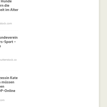
: Hunde
rn die
eit im Alter
stock.com
undeverein
rs-Sport –
e
utterstock.co
nzessin Kate
am müssen
pen
OP-Online
.com