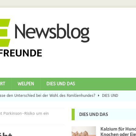
FREUNDE
RT
WELPEN
DIES UND DAS
se den Unterschied bei der Wahl des Familienhundes?
DIES UND
t Parkinson-Risiko um ein
DIES UND DAS
eilsbringer?
DIES UND DAS
 Hunde
DIES UND DAS
Kalzium für Hun
Knochen oder Eie