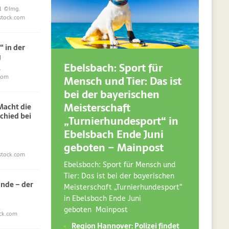
1
©Img.
stock.com
“ in der
g
Ebelsbach: Sport für
.
Mensch und Tier: Das ist
com
bei der bayerischen
Meisterschaft
acht die
chied bei
„Turnierhundesport“ in
Ebelsbach Ende Juni
geboten – Mainpost
stock.com
Ebelsbach: Sport für Mensch und
Tier: Das ist bei der bayerischen
nde – der
Meisterschaft „Turnierhundesport“
in Ebelsbach Ende Juni
geboten Mainpost
ck.com
Region Hannover: Polizei findet