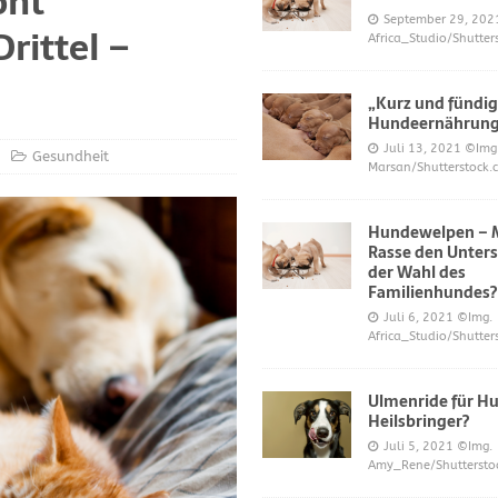
öht
S UND DAS
September 29, 202
rittel –
Africa_Studio/Shutter
r neue Trend?
DIES UND DAS
mer über Welpenfütterung bei Hunden gefragt haben
DIES UND DAS
„Kurz und fündig
 für Hunde
DIES UND DAS
Hundeernährun
Juli 13, 2021
©Img
ES UND DAS
Gesundheit
Marsan/Shutterstock.
nde
DIES UND DAS
Hundewelpen – M
 Katzen bei napfcheck-shop.de
DIES UND DAS
Rasse den Unters
Welpen und Junghunde auf napfcheck-shop.de
DIES UND DAS
der Wahl des
Familienhundes?
Hund und Katze bei napfcheck-shop.de
DIES UND DAS
Juli 6, 2021
©Img.
Africa_Studio/Shutter
r englischsprachigen Besucher on dogblogger.net
DIES UND DAS
 begehrt – diese süßen Welpen bekommt nicht jeder – nw.de
Ulmenride für Hu
Heilsbringer?
Juli 5, 2021
©Img.
lt Gesundheitsrisiko dar – Deine Tierwelt
GESUNDHEIT
Amy_Rene/Shuttersto
Katzen fördern die geistige Gesundheit im Alter – Spiegel