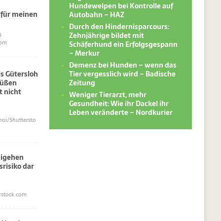
Hundewelpen bei Kontrolle auf
 für meinen
Autobahn – HAZ
Durch den Hindernisparcours:
Zehnjährige bildet mit
.
Schäferhund ein Erfolgsgespann
com
– Merkur
Demenz bei Hunden – wenn das
Tier vergesslich wird – Badische
s Gütersloh
Zeitung
süßen
 nicht
Weniger Tierarzt, mehr
Gesundheit: Wie ihr Dackel ihr
Leben veränderte – Nordkurier
i/Shuttersto
sigehen
srisiko dar
erstock.com