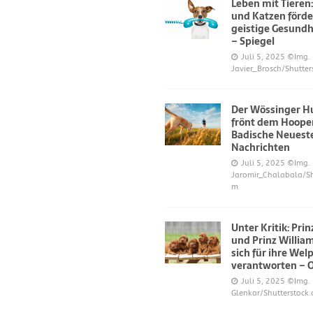
Leben mit Tieren
und Katzen förde
geistige Gesundh
– Spiegel
Juli 5, 2025
©Img.
Javier_Brosch/Shutter
Der Wössinger H
frönt dem Hoope
Badische Neuest
Nachrichten
Juli 5, 2025
©Img.
Jaromir_Chalabala/Sh
m
Unter Kritik: Pri
und Prinz Willi
sich für ihre Wel
verantworten – 
Juli 5, 2025
©Img.
Glenkar/Shutterstock