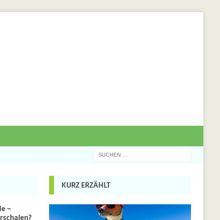
KURZ ERZÄHLT
de –
rschalen?