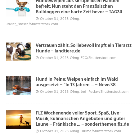
Hundewelpen aus skrupellosen Händen
befreit: Nun steht den Französischen
Bulldoggen eine harte Zeit bevor – TAG24
Oktober 31, 2023
©Img.
Javier_Brosch/Shutterstock.com
Vertrauen zählt: So liebevoll impft ein Tierarzt
Hunde – landtiere.de
Oktober 31, 2023
©Img. FCG/Shutterstock.com
Hund in Peine: Welpen einfach im Wald
ausgesetzt – "In 13 Jahren … – News38
Oktober 31, 2023
©Img. Jed_Packer/Shutterstock.com
FLZ Wochenende voller Sport, Spaß, Live-
Musik, kulinarischen Angeboten und guter
Laune – Fränkische … – sonderthemen.flz.de
Oktober 31, 2023
©Img. Dirima/Shutterstock.com