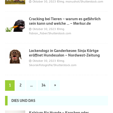
Oktober 30, 2023
©Img. manushot/Shutterstock.com
Cracking bei Tieren – warum es gefährlich
sein kann und welche … – Merkur.de
Oktober 30, 2023
©Img.
Fabian_Faber/Shutterstock.com
Lockendogz in Ganderkesee: Sinja Körtge
eröffnet Hundesalon – Nordwest-Zeitung
Oktober 30, 2023
©Img.
SikorskiFotografie/Shutterstock.com
1
2
…
34
»
DIES UND DAS
Kalzium für Hunde – Knochen oder