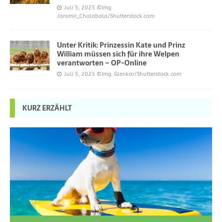
Juli 5, 2025
©Img.
Jaromir_Chalabala/Shutterstock.com
Unter Kritik: Prinzessin Kate und Prinz
William müssen sich für ihre Welpen
verantworten – OP-Online
Juli 5, 2025
©Img. Glenkar/Shutterstock.com
KURZ ERZÄHLT