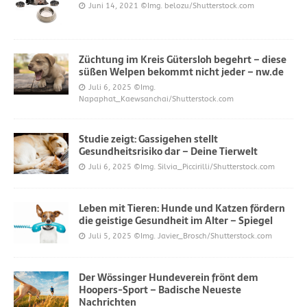
Juni 14, 2021
©Img. belozu/Shutterstock.com
Züchtung im Kreis Gütersloh begehrt – diese
süßen Welpen bekommt nicht jeder – nw.de
Juli 6, 2025
©Img.
Napaphat_Kaewsanchai/Shutterstock.com
Studie zeigt: Gassigehen stellt
Gesundheitsrisiko dar – Deine Tierwelt
Juli 6, 2025
©Img. Silvia_Piccirilli/Shutterstock.com
Leben mit Tieren: Hunde und Katzen fördern
die geistige Gesundheit im Alter – Spiegel
Juli 5, 2025
©Img. Javier_Brosch/Shutterstock.com
Der Wössinger Hundeverein frönt dem
Hoopers-Sport – Badische Neueste
Nachrichten