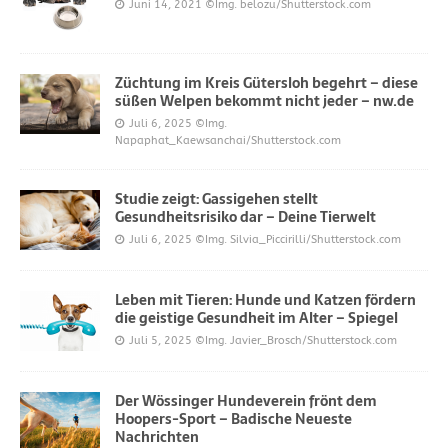
Juni 14, 2021
©Img. belozu/Shutterstock.com
Züchtung im Kreis Gütersloh begehrt – diese
süßen Welpen bekommt nicht jeder – nw.de
Juli 6, 2025
©Img.
Napaphat_Kaewsanchai/Shutterstock.com
Studie zeigt: Gassigehen stellt
Gesundheitsrisiko dar – Deine Tierwelt
Juli 6, 2025
©Img. Silvia_Piccirilli/Shutterstock.com
Leben mit Tieren: Hunde und Katzen fördern
die geistige Gesundheit im Alter – Spiegel
Juli 5, 2025
©Img. Javier_Brosch/Shutterstock.com
Der Wössinger Hundeverein frönt dem
Hoopers-Sport – Badische Neueste
Nachrichten