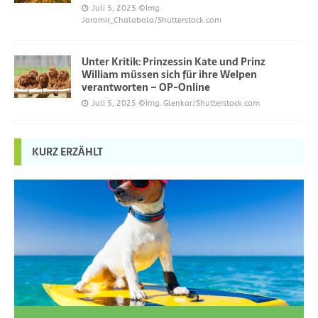
Juli 5, 2025
©Img.
Jaromir_Chalabala/Shutterstock.com
Unter Kritik: Prinzessin Kate und Prinz
William müssen sich für ihre Welpen
verantworten – OP-Online
Juli 5, 2025
©Img. Glenkar/Shutterstock.com
KURZ ERZÄHLT